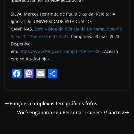
(baseado na norma NBR 6023/2018):
SILVA, Marcos Henrique de Paula Dias da. Rejeitar ≠
Ignorar.
In
: UNIVERSIDADE ESTADUAL DE
CAMPINAS.
Zero – Blog de Ciência da Unicamp
.
Volume
9. Ed. 1. 1º semestre de 2023
. Campinas, 03 mar. 2023.
Disponível
em:
https://www.blogs.unicamp.br/zero/4887
. Acesso
em: <data-de-hoje>.
F
M
E
S
a
a
m
h
c
st
ai
ar
e
o
l
e
Funções complexas tem gráficos fofos
b
d
Você enganaria seu Personal Trainer? // parte 2
o
o
o
n