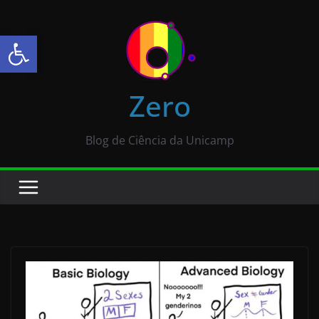
Abrir a barra de ferramentas
Zero
Blog de Ciência da Unicamp