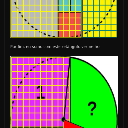
Por fim, eu somo com este retângulo vermelho: