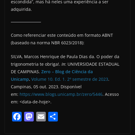
escondida”, mas há neles uma experiência a ser
adquirida.
Como referenciar este conteúdo em formato ABNT
(baseado na norma NBR 6023/2018):
SILVA, Marcos Henrique de Paula Dias da. O poder da
trigonometria te obriga!.
In
: UNIVERSIDADE ESTADUAL
DE CAMPINAS.
Zero – Blog de Ciência da
Unicamp
.
Volume 10. Ed. 1. 2º semestre de 2023
.
Campinas, 05 out. 2023. Disponível
em:
https://www.blogs.unicamp.br/zero/5446
. Acesso
em: <data-de-hoje>.
F
M
E
S
a
a
m
h