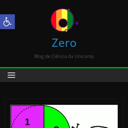
Abrir a barra de ferramentas
Zero
Blog de Ciência da Unicamp