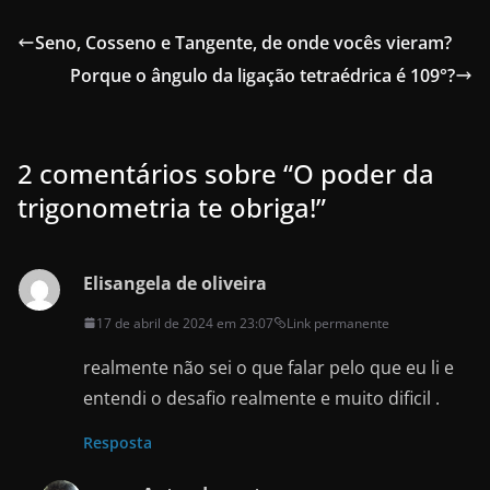
c
st
ai
ar
e
o
l
e
Seno, Cosseno e Tangente, de onde vocês vieram?
b
d
Porque o ângulo da ligação tetraédrica é 109°?
o
o
o
n
k
2 comentários sobre “
O poder da
trigonometria te obriga!
”
Elisangela de oliveira
17 de abril de 2024 em 23:07
Link permanente
realmente não sei o que falar pelo que eu li e
entendi o desafio realmente e muito dificil .
Resposta