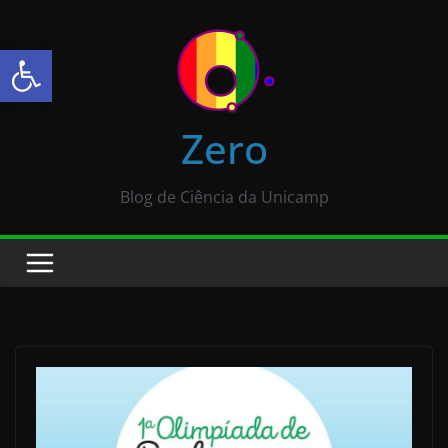
Abrir a barra de ferramentas
Zero
Blog de Ciência da Unicamp