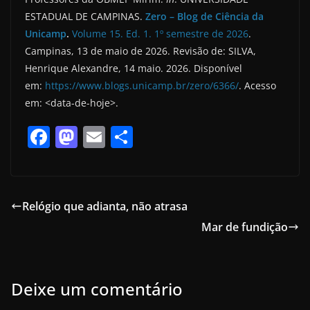
ESTADUAL DE CAMPINAS.
Zero – Blog de Ciência da
Unicamp
.
Volume 15. Ed. 1. 1º semestre de 2026
.
Campinas, 13 de maio de 2026. Revisão de: SILVA,
Henrique Alexandre, 14 maio. 2026. Disponível
em:
https://www.blogs.unicamp.br/zero/6366/
. Acesso
em: <data-de-hoje>.
F
M
E
S
a
a
m
h
c
st
ai
ar
e
o
l
e
Relógio que adianta, não atrasa
b
d
Mar de fundição
o
o
o
n
k
Deixe um comentário