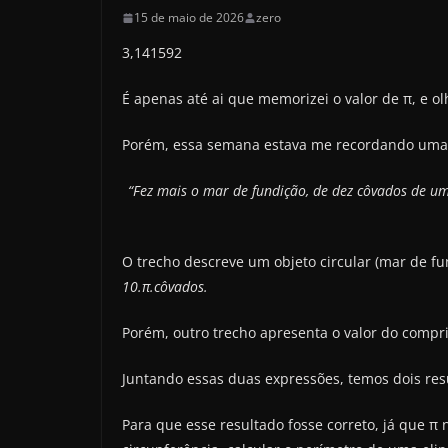
15 de maio de 2026
zero
3,141592
É apenas até ai que memorizei o valor de π, e o
Porém, essa semana estava me recordando uma 
“Fez mais o mar de fundição, de dez côvados de um
O trecho descreve um objeto circular (mar de f
10.π.côvados.
Porém, outro trecho apresenta o valor do compr
Juntando essas duas expressões, temos dois resu
Para que esse resultado fosse correto, já que π 