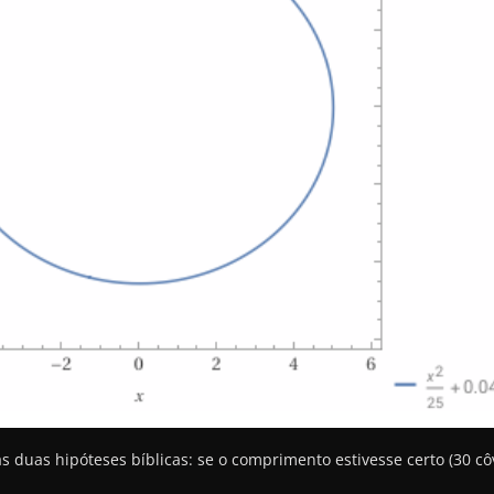
duas hipóteses bíblicas: se o comprimento estivesse certo (30 côv