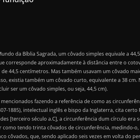
ndo da Bíblia Sagrada, um côvado simples equivale a 44,5
ue corresponde aproximadamente à distância entre o cotov
a de 44,5 centímetros. Mas também usavam um côvado maior
so, existia também um côvado curto, equivalente a 38 cm. 
uir ser um côvado simples, ou seja, 44,5 cm).
m mencionados fazendo a referência de como as circunferê
7-1885), intelectual inglês e bispo da Inglaterra, cita cert
s [terceiro século a.C], a circunferência dum círculo era 
r como tendo trinta côvados de circunferência, medindo-o,
nco côvados, que, sendo aplicado seis vezes em volta do per