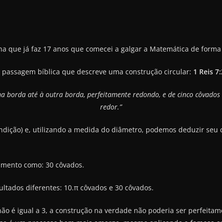
lha que já faz 17 anos que comecei a galgar a Matemática de forma
passagem bíblica que descreve uma construção circular:
1 Reis 7
a borda até à outra borda, perfeitamente redondo, e de cinco côvados 
redor.”
undição) e, utilizando a medida do diâmetro, podemos deduzir se
imento como: 30 côvados.
ltados diferentes: 10.π côvados e 30 côvados.
não é igual a 3, a construção na verdade não poderia ser perfeitam