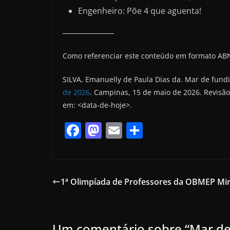
Engenheiro: Põe 4 que aguenta!
Como referenciar este conteúdo em formato AB
SILVA, Emanuelly de Paula Dias da. Mar de fund
de 2026
. Campinas, 15 de maio de 2026. Revisão
em: <data-de-hoje>.
F
M
E
S
a
a
m
h
c
st
ai
ar
e
o
l
e
1ª Olimpíada de Professores da OBMEP Mi
b
d
o
o
o
n
Um comentário sobre “
Mar de