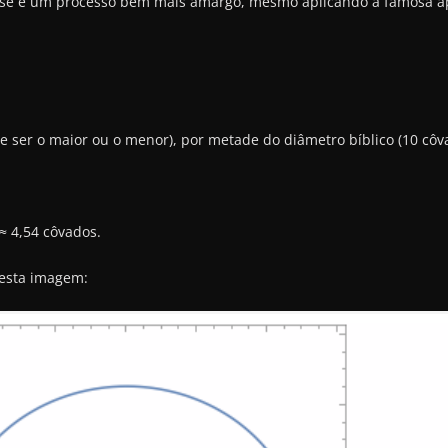
lipse é um processo bem mais amargo, mesmo aplicando a famosa
 ser o maior ou o menor), por metade do diâmetro bíblico (10 côv
≈ 4,54 côvados.
 esta imagem: