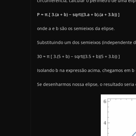
circunferência, calcular o perímetro de uma e
P ≈ π.[ 3.(a + b) − sqrt((3.a + b).(a + 3.b)) ]
onde a e b são os semieixos da elipse.
Substituindo um dos semieixos (independente de
30 ≈ π [ 3.(5 + b) − sqrt((3.5 + b)(5 + 3.b)) ]
Isolando b na expressão acima, chegamos em b 
Se desenharmos nossa elipse, o resultado seria