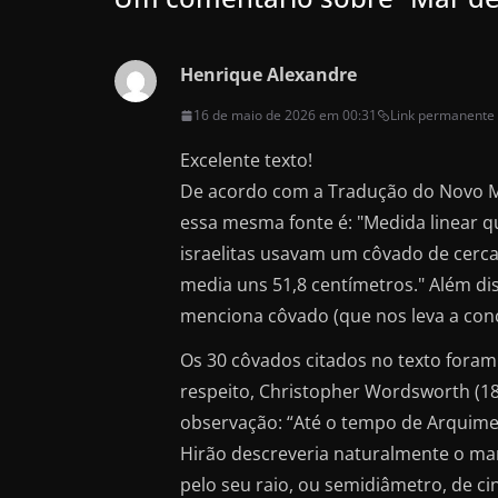
k
Henrique Alexandre
16 de maio de 2026 em 00:31
Link permanente
Excelente texto!
De acordo com a Tradução do Novo Mu
essa mesma fonte é: "Medida linear q
israelitas usavam um côvado de cerc
media uns 51,8 centímetros." Além dis
menciona côvado (que nos leva a concl
Os 30 côvados citados no texto fora
respeito, Christopher Wordsworth (180
observação: “Até o tempo de Arquimede
Hirão descreveria naturalmente o ma
pelo seu raio, ou semidiâmetro, de ci