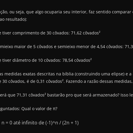
o, ou seja, que algo ocuparia seu interior, faz sentido comparar e
ao resultado):
e tiver comprimento de 30 côvados: 71,62 côvados²
semieixo maior de 5 côvados e semieixo menor de 4,54 côvados: 71,
e tiver diâmetro de 10 côvados: 78,54 côvados²
as medidas exatas descritas na bíblia (construindo uma elipse) e a
30 côvados, é de 0,31 côvados². Fazendo a razão dessas medidas,
rá que 71,31 côvados² bastarão pro que será armazenado? Isso le
guntados: Qual o valor de π?
= 0 até infinito de (-1)^n / (2n + 1)