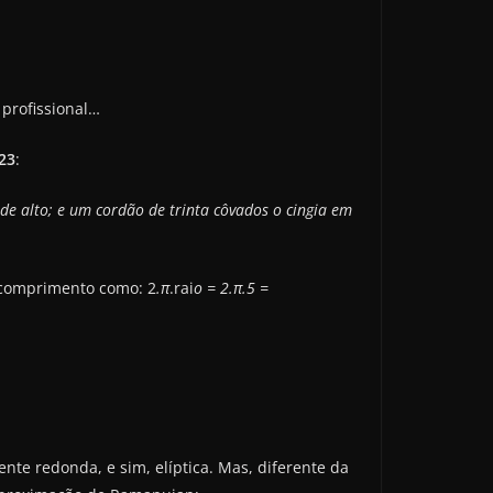
 profissional…
:23
:
de alto; e um cordão de trinta côvados o cingia em
u comprimento como: 2
.π
.rai
o = 2.π.5 =
ente redonda, e sim, elíptica. Mas, diferente da