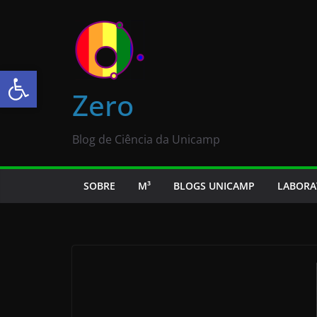
Abrir a barra de ferramentas
Zero
Blog de Ciência da Unicamp
SOBRE
M³
BLOGS UNICAMP
LABORA