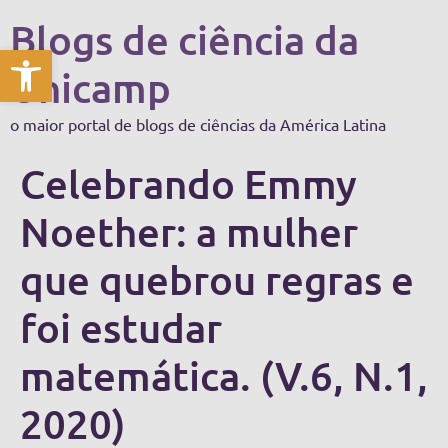
Blogs de ciência da
Abrir a barra de ferramentas
Unicamp
o maior portal de blogs de ciências da América Latina
Celebrando Emmy
Noether: a mulher
que quebrou regras e
foi estudar
matemática. (V.6, N.1,
2020)