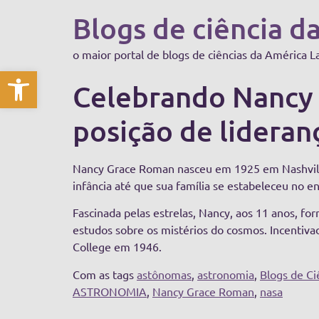
Blogs de ciência d
o maior portal de blogs de ciências da América L
Abrir a barra de ferramentas
Celebrando Nancy 
posição de lideran
Nancy Grace Roman nasceu em 1925 em Nashville,
infância até que sua família se estabeleceu no 
Fascinada pelas estrelas, Nancy, aos 11 anos, 
estudos sobre os mistérios do cosmos. Incentiva
College em 1946.
Com as tags
astônomas
,
astronomia
,
Blogs de C
ASTRONOMIA
,
Nancy Grace Roman
,
nasa