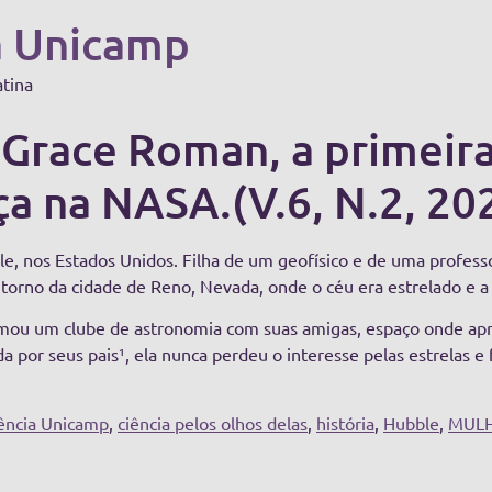
a Unicamp
atina
Grace Roman, a primeira
ça na NASA.(V.6, N.2, 20
 nos Estados Unidos. Filha de um geofísico e de uma professo
entorno da cidade de Reno, Nevada, onde o céu era estrelado e a
formou um clube de astronomia com suas amigas, espaço onde a
da por seus pais¹, ela nunca perdeu o interesse pelas estrela
iência Unicamp
,
ciência pelos olhos delas
,
história
,
Hubble
,
MULH