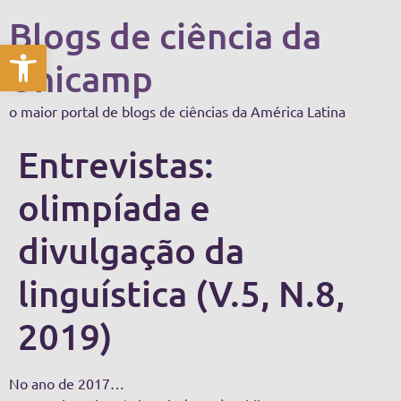
Blogs de ciência da
Abrir a barra de ferramentas
Unicamp
o maior portal de blogs de ciências da América Latina
Entrevistas:
olimpíada e
divulgação da
linguística (V.5, N.8,
2019)
No ano de 2017…