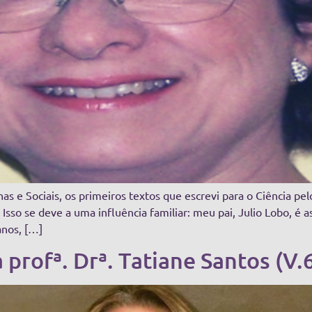
 e Sociais, os primeiros textos que escrevi para o Ciência p
Isso se deve a uma influência familiar: meu pai, Julio Lobo, é
anos, […]
 profª. Drª. Tatiane Santos (V.