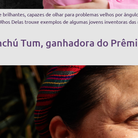
e brilhantes, capazes de olhar para problemas velhos por ângul
 Olhos Delas trouxe exemplos de algumas jovens inventoras da
chú Tum, ganhadora do Prêmi