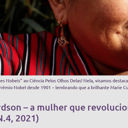
es Nobeis” ao Ciência Pelos Olhos Delas! Nela, visamos destacar 
rêmio Nobel desde 1901 – lembrando que a brilhante Marie Cu
dson – a mulher que revoluci
N.4, 2021)