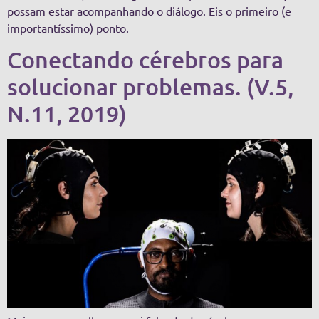
possam estar acompanhando o diálogo. Eis o primeiro (e
importantíssimo) ponto.
Conectando cérebros para
solucionar problemas. (V.5,
N.11, 2019)