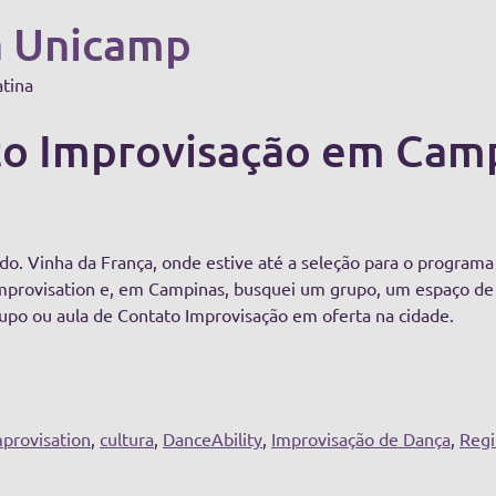
a Unicamp
atina
o Improvisação em Camp
)
do. Vinha da França, onde estive até a seleção para o progra
provisation e, em Campinas, busquei um grupo, um espaço de p
upo ou aula de Contato Improvisação em oferta na cidade.
mprovisation
,
cultura
,
DanceAbility
,
Improvisação de Dança
,
Regi