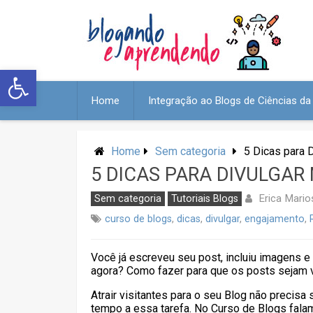
Abrir a barra de ferramentas
Home
Integração ao Blogs de Ciências d
Home
Sem categoria
5 Dicas para 
5 DICAS PARA DIVULGAR
Erica Mario
Sem categoria
Tutoriais Blogs
curso de blogs
,
dicas
,
divulgar
,
engajamento
,
Você já escreveu seu post, incluiu imagens e 
agora? Como fazer para que os posts sejam 
Atrair visitantes para o seu Blog não precis
tempo a essa tarefa. No Curso de Blogs fala