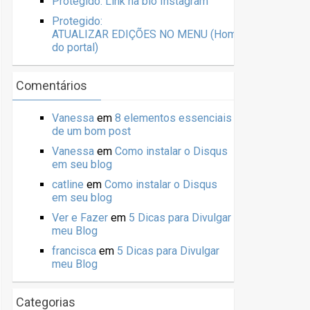
Protegido: Link na bio Instagram
Protegido:
ATUALIZAR EDIÇÕES NO MENU (Home
do portal)
Comentários
Vanessa
em
8 elementos essenciais
de um bom post
Vanessa
em
Como instalar o Disqus
em seu blog
catline
em
Como instalar o Disqus
em seu blog
Ver e Fazer
em
5 Dicas para Divulgar
meu Blog
francisca
em
5 Dicas para Divulgar
meu Blog
Categorias