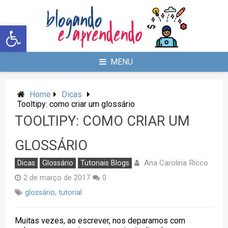
Abrir a barra de ferramentas
MENU
Home
Dicas
Tooltipy: como criar um glossário
TOOLTIPY: COMO CRIAR UM
GLOSSÁRIO
Ana Carolina Ricco
Dicas
Glossário
Tutoriais Blogs
2 de março de 2017
0
glossário
,
tutorial
Muitas vezes, ao escrever, nos deparamos com