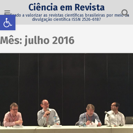
Ciência em Revista
Abrir a barra de ferramentas
Dedicado a valorizar as revistas científicas brasileiras por meio da
divulgação científica ISSN 2526-6187
Mês:
julho 2016