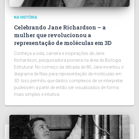
NA HISTÓRIA
Celebrando Jane Richardson – a
mulher que revolucionou a
representação de moléculas em 3D
Conheça a vida, carreira e inspirações de Jane
Richardson, pesquisadora pioneira na área de Biologia
Estrutural. No começo da década de 80, Jane inventou o
diagrama de fitas para representação de moléculas em
3D. Isso permitiu que dados complexos de se interpretar
pudessem a partir de então ser visualizados de forma
mais simples e intuitiva.