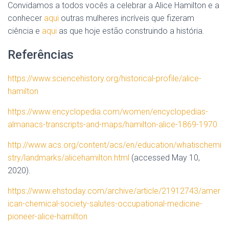
Convidamos a todos vocês a celebrar a Alice Hamilton e a
conhecer
aqui
outras mulheres incríveis que fizeram
ciência e
aqui
as que hoje estão construindo a história.
Referências
https://www.sciencehistory.org/historical-profile/alice-
hamilton
https://www.encyclopedia.com/women/encyclopedias-
almanacs-transcripts-and-maps/hamilton-alice-1869-1970
http://www.acs.org/content/acs/en/education/whatischemi
stry/landmarks/alicehamilton.html
(accessed May 10,
2020).
https://www.ehstoday.com/archive/article/21912743/amer
ican-chemical-society-salutes-occupational-medicine-
pioneer-alice-hamilton