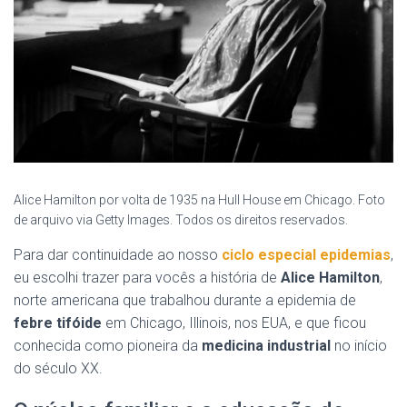
Alice Hamilton por volta de 1935 na Hull House em Chicago. Foto
de arquivo via Getty Images. Todos os direitos reservados.
Para dar continuidade ao nosso
ciclo especial epidemias
,
eu escolhi trazer para vocês a história de
Alice Hamilton
,
norte americana que trabalhou durante a epidemia de
febre tifóide
em Chicago, Illinois, nos EUA, e que ficou
conhecida como pioneira da
medicina industrial
no início
do século XX.