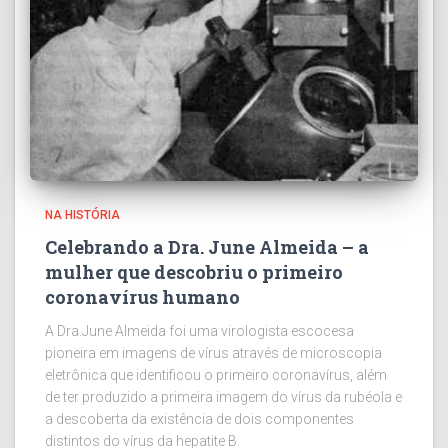
NA HISTÓRIA
Celebrando a Dra. June Almeida – a
mulher que descobriu o primeiro
coronavírus humano
A Dra.June Almeida foi uma virologista escocesa
pioneira em imagens de vírus através de microscopia
eletrônica que identificou o primeiro coronavírus, além
de ter produzido a primeira imagem do vírus da rubéola e
a descoberta da existência de dois componentes
distintos do vírus da hepatite B.