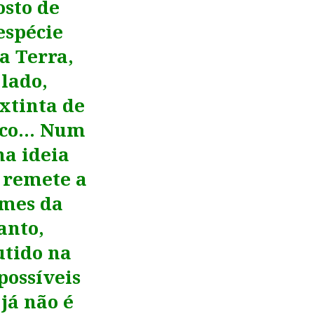
osto de
espécie
a Terra,
lado,
xtinta de
tico… Num
a ideia
s remete a
ilmes da
anto,
utido na
possíveis
 já não é