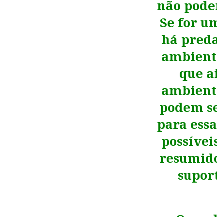
não pode
Se for u
há preda
ambiente
que a
ambient
podem se
para essa
possíve
resumido
suport