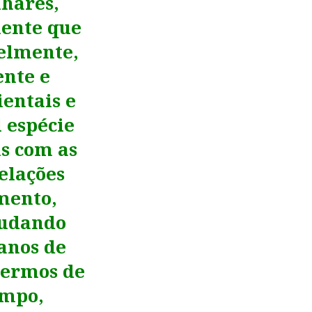
lhares,
iente que
velmente,
nte e
entais e
 espécie
s com as
relações
imento,
 mudando
anos de
zermos de
empo,