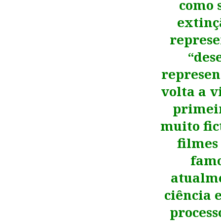
como s
extinç
represe
“des
represen
volta a 
primei
muito fic
filmes 
famo
atualme
ciência 
processo