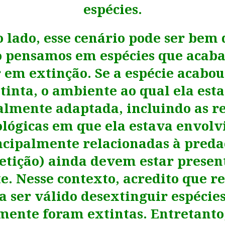
espécies.
o lado, esse cenário pode ser bem 
 pensamos em espécies que acab
 em extinção. Se a espécie acabou
tinta, o ambiente ao qual ela est
almente adaptada, incluindo as re
ológicas em que ela estava envolv
ncipalmente relacionadas à preda
tição) ainda devem estar presen
. Nesse contexto, acredito que r
a ser válido desextinguir espécie
mente foram extintas. Entretant