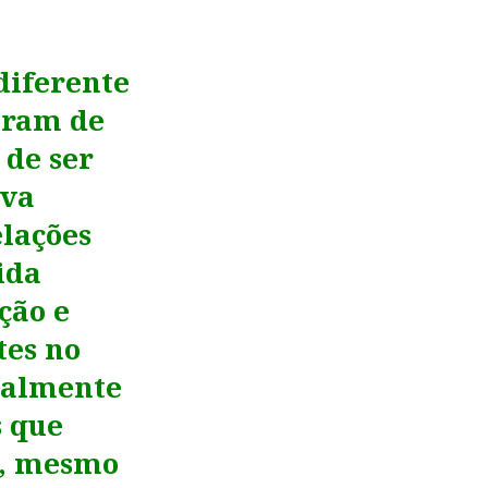
diferente
aram de
 de ser
ava
lações
ida
ção e
tes no
ealmente
s que
o, mesmo