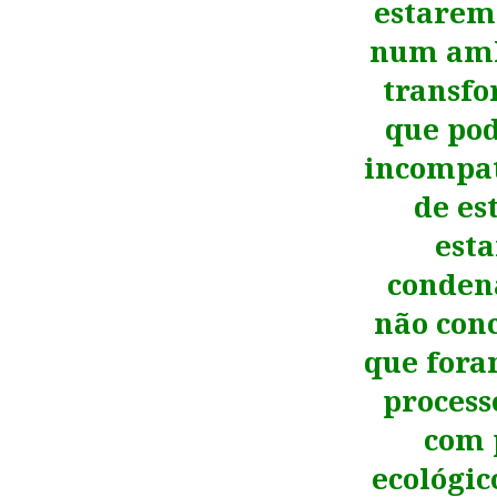
estarem
num amb
transfo
que pod
incompat
de es
esta
condena
não conc
que fora
process
com 
ecológic