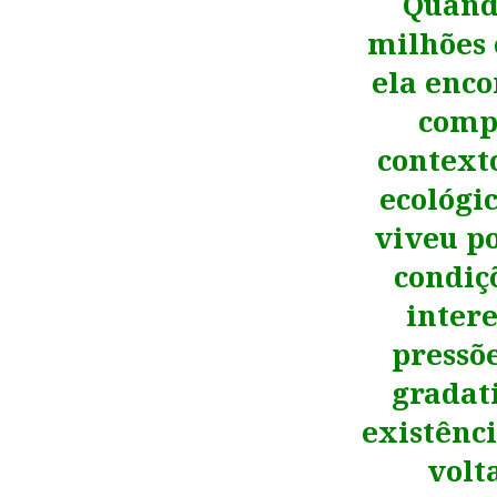
Quando
milhões 
ela enco
comp
context
ecológi
viveu p
condiçõ
intere
pressõe
gradat
existênc
volt