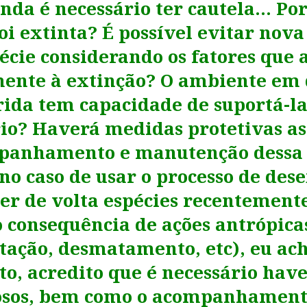
inda é necessário ter cautela… Por
foi extinta? É possível evitar nova
écie considerando os fatores que
ente à extinção? O ambiente em 
rida tem capacidade de suportá-l
rio? Haverá medidas protetivas as
panhamento e manutenção dessa 
no caso de usar o processo de des
er de volta espécies recentement
 consequência de ações antrópicas
ação, desmatamento, etc), eu ach
to, acredito que é necessário have
osos, bem como o acompanhament