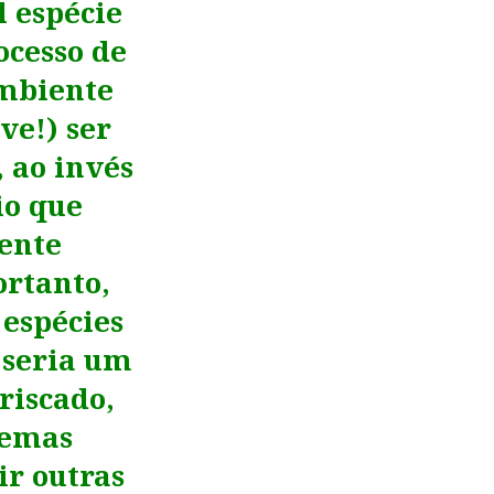
 espécie
cesso de
ambiente
ve!) ser
 ao invés
io que
ente
ortanto,
 espécies
 seria um
riscado,
lemas
ir outras