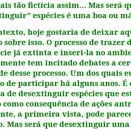
ais tão fictícia assim… Mas será q
tinguir” espécies é uma boa ou má
ntexto, hoje gostaria de deixar a
 sobre isso. O processo de trazer 
ie já extinta e inseri-la no ambi
amente tem incitado debates a cer
de desse processo. Um dos quais eu
o de participar há alguns anos. É
ia de desextinguir espécies que e
 como consequência de ações antr
te, a primeira vista, pode parec
o. Mas será que desextinguir uma