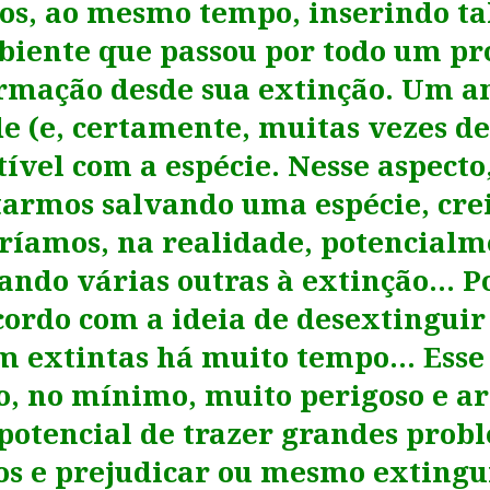
os, ao mesmo tempo, inserindo tal
iente que passou por todo um pro
rmação desde sua extinção. Um 
e (e, certamente, muitas vezes de
ível com a espécie. Nesse aspecto,
tarmos salvando uma espécie, cre
ríamos, na realidade, potencialm
ndo várias outras à extinção… P
ordo com a ideia de desextinguir
m extintas há muito tempo… Esse
o, no mínimo, muito perigoso e ar
potencial de trazer grandes prob
os e prejudicar ou mesmo extingu