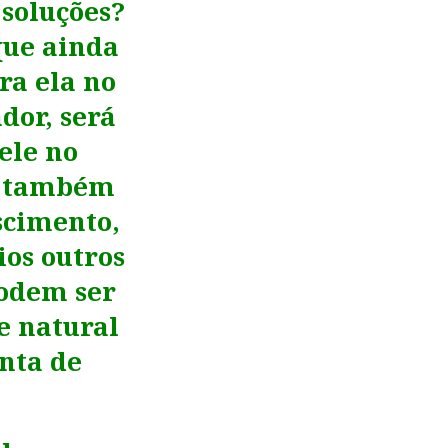
soluções?
que ainda
ra ela no
dor, será
ele no
e também
scimento,
ios outros
odem ser
e natural
inta de