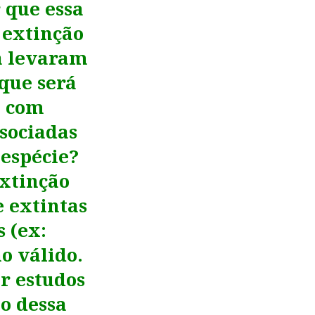
 que essa
 extinção
 a levaram
que será
a com
sociadas
espécie?
extinção
e extintas
 (ex:
o válido.
r estudos
o dessa