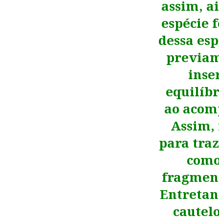
assim, a
espécie 
dessa esp
previam
inse
equilíb
ao acom
Assim, 
para traz
como
fragment
Entretan
cautel