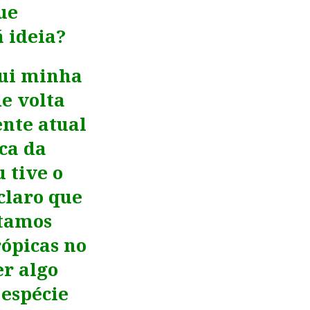
ue
 ideia?
qui minha
de volta
ente atual
ca da
 tive o
 claro que
stamos
ópicas no
er algo
 espécie