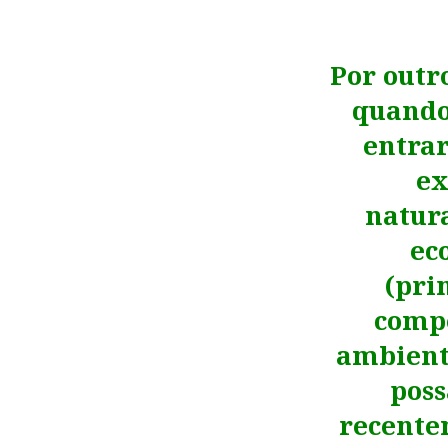
Por outr
quando
entrar
ex
natur
ec
(pri
compe
ambiente
poss
recente