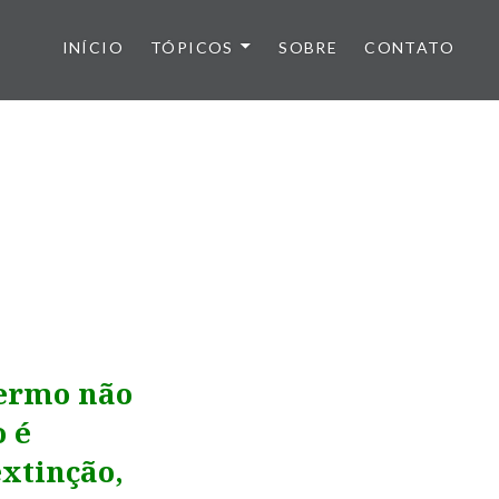
INÍCIO
TÓPICOS
SOBRE
CONTATO
termo não
 é
xtinção,