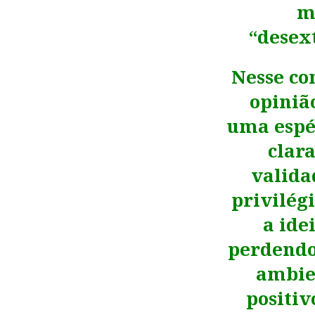
m
“desex
Nesse co
opinião
uma espéc
clar
valida
privilégi
a ide
perdendo
ambien
positiv