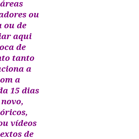
 áreas
adores ou
 ou de
iar aqui
roca de
to tanto
aciona a
com a
a 15 dias
 novo,
tóricos,
ou vídeos
extos de