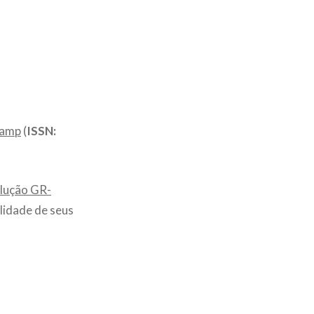
camp
(
ISSN:
lução GR-
lidade de seus