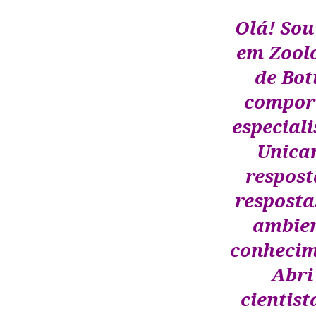
Olá! Sou
em Zoolo
de Bot
compor
especiali
Unica
respost
resposta
ambien
conhecim
Abri
cientis