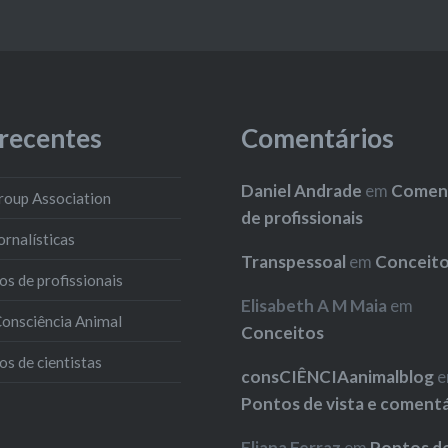
 recentes
Comentários
Daniel Andrade
em
Coment
roup Association
de profissionais
ornalísticas
Transpessoal
em
Conceit
s de profissionais
Elisabeth A M Maia
em
 Consciência Animal
Conceitos
s de cientistas
consCIÊNCIAanimalblog
e
Pontos de vista e coment
Eliana Ferraz
em
Pontos de