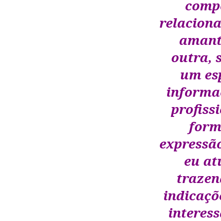
compo
relacion
amant
outra, 
um esp
informa
profiss
form
expressã
eu at
trazend
indicaçõ
interes