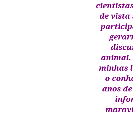
cientista
de vista
particip
gerar
discu
animal.
minhas l
o conh
anos de
info
maravi