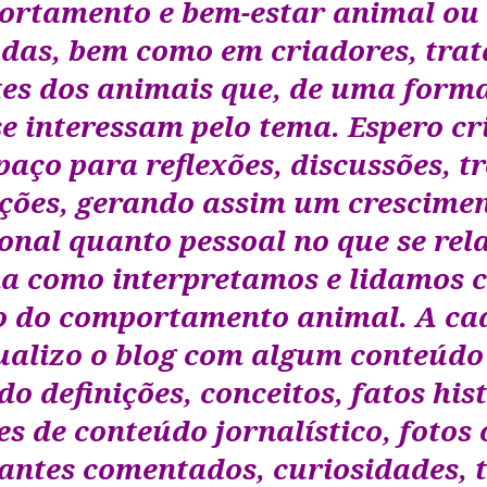
rtamento e bem-estar animal ou
adas, bem como em criadores, trat
es dos animais que, de uma forma
se interessam pelo tema. Espero cr
aço para reflexões, discussões, t
ções, gerando assim um crescimen
ional quanto pessoal no que se rel
a como interpretamos e lidamos 
o do comportamento animal. A cad
ualizo o blog com algum conteúdo
o definições, conceitos, fatos his
es de conteúdo jornalístico, fotos 
santes comentados, curiosidades, t