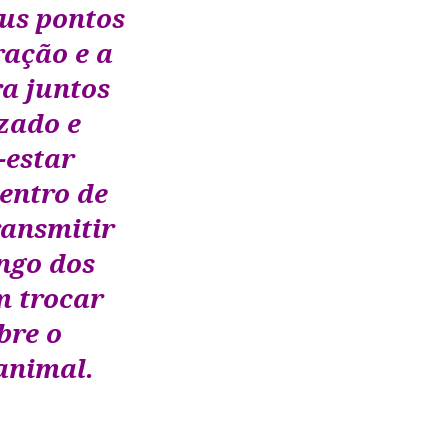
eus pontos
ração e a
ra juntos
zado e
-estar
entro de
ransmitir
ngo dos
m trocar
bre o
animal.