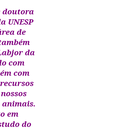
e doutora
 da UNESP
área de
 também
 Labjor da
do com
mbém com
 recursos
 nossos
 animais.
to em
studo do