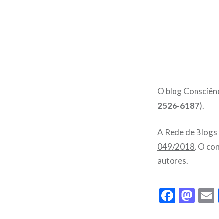
O blog Consciênc
2526-6187
).
A Rede de Blogs 
049/2018
. O co
autores.
Faceb
Ma