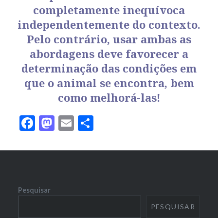
completamente inequívoca
independentemente do contexto.
Pelo contrário, usar ambas as
abordagens deve favorecer a
determinação das condições em
que o animal se encontra, bem
como melhorá-las!
Facebook
Mastodon
Email
Share
Pesquisar
PESQUISAR