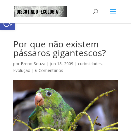
Abrir a barra de ferramentas
Por que não existem
pássaros gigantescos?
por
Breno Souza
|
jun 18, 2009
|
curiosidades
,
Evolução
|
6 Comentários