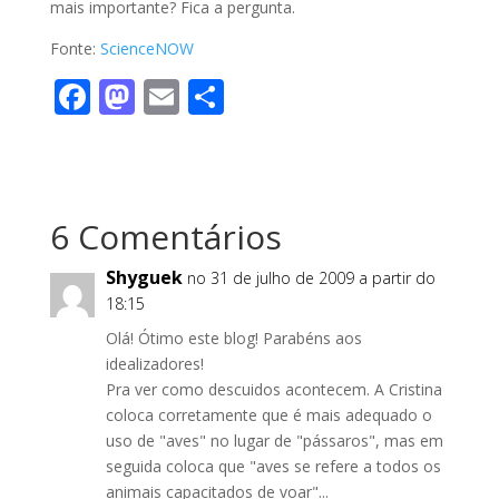
mais importante? Fica a pergunta.
Fonte:
ScienceNOW
F
M
E
S
ac
as
m
h
e
to
ai
ar
b
d
l
e
6 Comentários
o
o
o
n
Shyguek
no 31 de julho de 2009 a partir do
k
18:15
Olá! Ótimo este blog! Parabéns aos
idealizadores!
Pra ver como descuidos acontecem. A Cristina
coloca corretamente que é mais adequado o
uso de "aves" no lugar de "pássaros", mas em
seguida coloca que "aves se refere a todos os
animais capacitados de voar"...