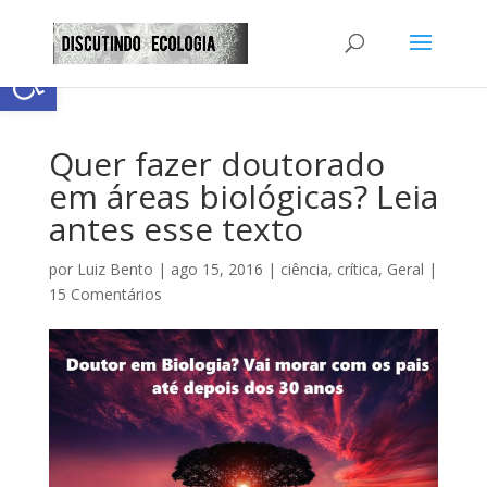
Abrir a barra de ferramentas
Quer fazer doutorado
em áreas biológicas? Leia
antes esse texto
por
Luiz Bento
|
ago 15, 2016
|
ciência
,
crítica
,
Geral
|
15 Comentários