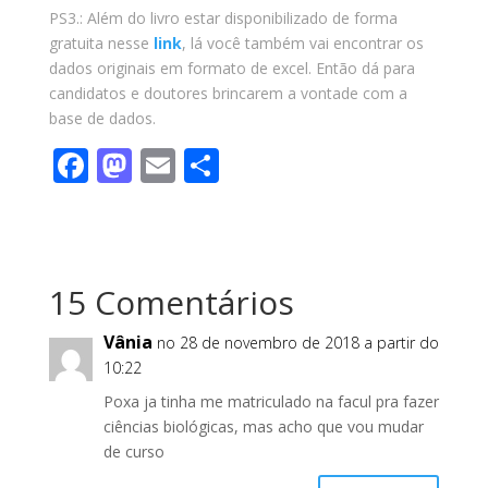
PS3.: Além do livro estar disponibilizado de forma
gratuita nesse
link
, lá você também vai encontrar os
dados originais em formato de excel. Então dá para
candidatos e doutores brincarem a vontade com a
base de dados.
F
M
E
S
ac
as
m
h
e
to
ai
ar
b
d
l
e
15 Comentários
o
o
o
n
Vânia
no 28 de novembro de 2018 a partir do
k
10:22
Poxa ja tinha me matriculado na facul pra fazer
ciências biológicas, mas acho que vou mudar
de curso