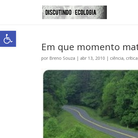
Abrir a barra de ferramentas
Em que momento mata
por
Breno Souza
|
abr 13, 2010
|
ciência
,
crítica