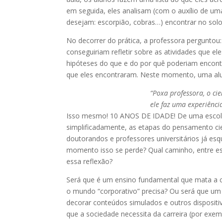
em seguida, eles analisam (com o auxílio de um
desejam: escorpião, cobras…) encontrar no sol
No decorrer do prática, a professora perguntou: 
conseguiriam refletir sobre as atividades que e
hipóteses do que e do por quê poderiam encont
que eles encontraram. Neste momento, uma alun
“
Poxa professora, o cie
ele faz uma experiênci
Isso mesmo! 10 ANOS DE IDADE! De uma escola 
simplificadamente, as etapas do pensamento cien
doutorandos e professores universitários já es
momento isso se perde? Qual caminho, entre ess
essa reflexão?
Será que é um ensino fundamental que mata a cr
o mundo “corporativo” precisa? Ou será que um 
decorar conteúdos simulados e outros disposit
que a sociedade necessita da carreira (por exe