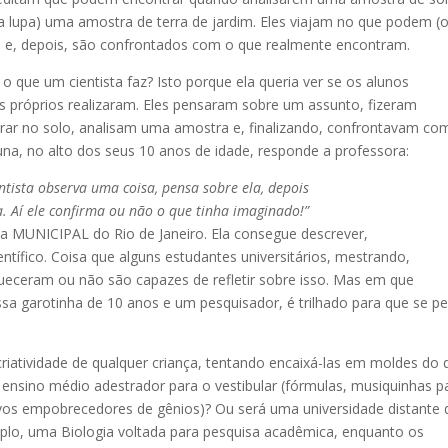
a lupa) uma amostra de terra de jardim. Eles viajam no que podem (
o e, depois, são confrontados com o que realmente encontram.
o que um cientista faz? Isto porque ela queria ver se os alunos
les próprios realizaram. Eles pensaram sobre um assunto, fizeram
rar no solo, analisam uma amostra e, finalizando, confrontavam co
a, no alto dos seus 10 anos de idade, responde a professora:
ntista observa uma coisa, pensa sobre ela, depois
a. Aí ele confirma ou não o que tinha imaginado!”
MUNICIPAL do Rio de Janeiro. Ela consegue descrever,
tífico. Coisa que alguns estudantes universitários, mestrando,
queceram ou não são capazes de refletir sobre isso. Mas em que
a garotinha de 10 anos e um pesquisador, é trilhado para que se p
iatividade de qualquer criança, tentando encaixá-las em moldes do 
ensino médio adestrador para o vestibular (fórmulas, musiquinhas p
ivos empobrecedores de gênios)? Ou será uma universidade distante 
mplo, uma Biologia voltada para pesquisa acadêmica, enquanto os