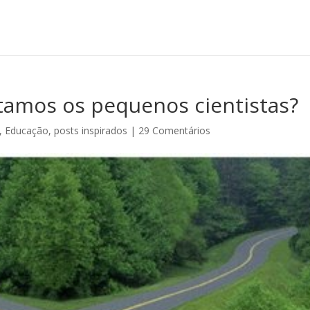
mos os pequenos cientistas?
,
Educação
,
posts inspirados
|
29 Comentários