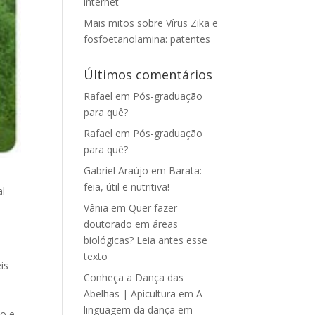
internet
Mais mitos sobre Vírus Zika e
fosfoetanolamina: patentes
Últimos comentários
Rafael
em
Pós-graduação
para quê?
Rafael
em
Pós-graduação
para quê?
Gabriel Araújo
em
Barata:
feia, útil e nutritiva!
al
Vânia
em
Quer fazer
doutorado em áreas
biológicas? Leia antes esse
texto
is
Conheça a Dança das
Abelhas | Apicultura
em
A
a
linguagem da dança em
o e,