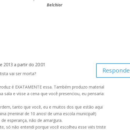
Belchior
e 2013 a partir do 20:01
Responde
ista vai ser morta?
ê produz é EXATAMENTE essa. Também produzo material
 sala e visse a cena que você presenciou, eu pensaria:
erdem, tanto que você, eu e muitos dos que estão aqui
na (menina! de 10 anos! de uma escola municipal!)
a de esperança, não de amargura.
te, só não entendi porque você escolheu esse viés triste