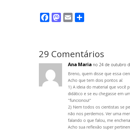
F
M
E
S
ac
as
m
h
e
to
ai
ar
b
d
l
e
29 Comentários
o
o
o
n
Ana Maria
no 24 de outubro d
k
Breno, quem disse que essa cient
Acho que tem dois pontos aí:
1) A ideia do material que voc
didático e se eu chegasse em uma
"funcionou!"
2) Nem todos os cientistas se p
não nos perdemos. Ver uma meni
falando o que falou, me encheri
Acho sua reflexão super pertinen