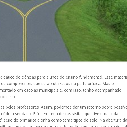
dático de ciências para alunos do ensino fundamental. Esse materi
o de componentes que serão utilizados na parte prática. Mas o
lementado em escolas municipais e, com isso, tenho acompanhado
processo.
das pelos professores. Assim, podemos dar um retorno sobre possíve
údo a ser dado. E foi em uma destas visitas que tive uma linda
2° série do primário) e tinha como tema tipos de solo. Na abertura d
creditam que podem encontrar quando analisarem uma amostra de sol