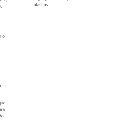
abelhas
ou
m o
erca
que
ara
do