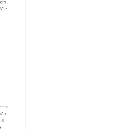
e em
A” e
remos
 não
obôs
e