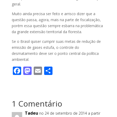
geral.
Muito ainda precisa ser feito e arrisco dizer que a
questão passa, agora, mais na parte de fiscalização,
porém essa questão sempre esbarra na problemática
da grande extensão territorial da floresta.
Se o Brasil quiser cumprir suas metas de redução de
emissão de gases estufa, o controle do
desmatamento deve ser o ponto central da política
ambiental.
F
M
E
S
ac
as
m
h
e
to
ai
ar
b
d
l
e
1 Comentário
o
o
o
n
Tadeu
no 24 de setembro de 2014 a partir