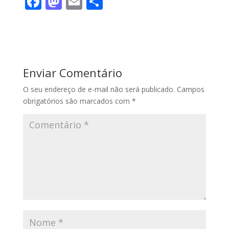
F
M
E
S
ac
as
m
h
e
to
ai
ar
b
d
l
e
o
o
Enviar Comentário
o
n
O seu endereço de e-mail não será publicado.
Campos
k
obrigatórios são marcados com
*