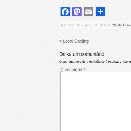
Facebook
Mastodon
Email
Share
Posted on
16 de março de 2007
by
Claudia Chow
«
Local Cooling
Deixe um comentário
O seu endereço de e-mail não será publicado.
Campo
Comentário
*