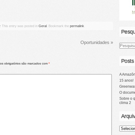
. This entry was posted in
Geral
. Bookmark the
permalink
.
Pesqu
Oportunidades
»
Posts
s obrigatórios são marcados com
*
A Amazôn
15 anos!
Greenwas
O docume
Sobre o 
clima 2
Arqui