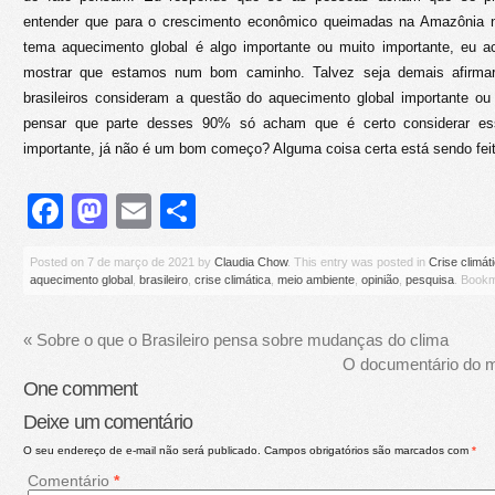
entender que para o crescimento econômico queimadas na Amazônia 
tema aquecimento global é algo importante ou muito importante, eu ac
mostrar que estamos num bom caminho. Talvez seja demais afirm
brasileiros consideram a questão do aquecimento global importante o
pensar que parte desses 90% só acham que é certo considerar es
importante, já não é um bom começo? Alguma coisa certa está sendo feit
Facebook
Mastodon
Email
Share
Posted on
7 de março de 2021
by
Claudia Chow
. This entry was posted in
Crise climát
aquecimento global
,
brasileiro
,
crise climática
,
meio ambiente
,
opinião
,
pesquisa
. Book
«
Sobre o que o Brasileiro pensa sobre mudanças do clima
O documentário do m
One
comment
Deixe um comentário
O seu endereço de e-mail não será publicado.
Campos obrigatórios são marcados com
*
Comentário
*