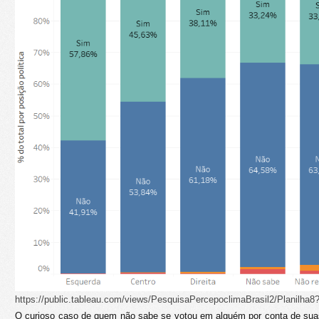
https://public.tableau.com/views/PesquisaPercepoclimaBrasil2/Planilha
O curioso caso de quem não sabe se votou em alguém por conta de sua