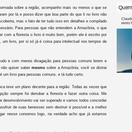
Quem
nformada sobre a região, acompanho mais ou menos o que se
m por lá e posso dizer que boa parte do que li no livro não
Claud
coberta, mas o fato de ter tudo isso em detalhes e compilado
seres 
cessário. Para pessoas que não entendem a Amazônia, o que
r com a floresta o livro é muito bom, porém ele é escrito por
k, um livro, por si só já é coisa para intelectual nos tempos de
eçudo e com menos divagação para pessoas comuns lerem e
 não quiser saber
mesmo
sobre a Amazônia, você se distrai
ão é um livro para pessoas comuns, e tá tudo certo.
unca teve um plano decente para a região. Todas as vezes que
ção sempre foi derrubar a floresta e fazer outra coisa. Me
re desenvolvimento vai ser superado e vamos todos concordar
usufruir de suas benesses sem destruir é possível e a melhor
gar nesse consenso logo, na verdade acho que já estamos