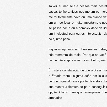
Talvez eu não seja a pessoa mais desi
passa, tenho amigos que moram ou morara
me foi totalmente novo ou uma grande des
em um só lugar é muito importante e ne
se passa por lá ou a complexidade de lida
um intelectual para outros intelectuais, o
hoje, uma pena.
Fiquei imaginando um livro menos cab
não morrerem de tédio. Por que se você
fácil e não engata a leitura ali. Enfim, n
É triste a constatação de que o Brasil n
o Estado tentou alguma ação por lá a op
pergunto quando esse ponto de vista sob
que manter a floresta de pé e conseguir 
opção. Clamo para que consigamos che
atrasados.