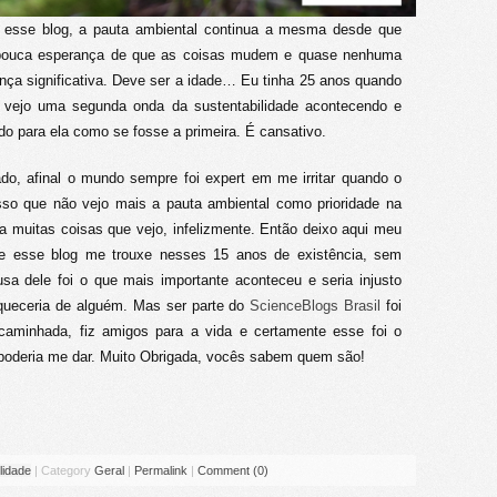
r esse blog, a pauta ambiental continua a mesma desde que
 pouca esperança de que as coisas mudem e quase nenhuma
nça significativa. Deve ser a idade… Eu tinha 25 anos quando
1 vejo uma segunda onda da sustentabilidade acontecendo e
do para ela como se fosse a primeira. É cansativo.
ado, afinal o mundo sempre foi expert em me irritar quando o
so que não vejo mais a pauta ambiental como prioridade na
a muitas coisas que vejo, infelizmente. Então deixo aqui meu
ue esse blog me trouxe nesses 15 anos de existência, sem
a dele foi o que mais importante aconteceu e seria injusto
queceria de alguém. Mas ser parte do
ScienceBlogs Brasil
foi
aminhada, fiz amigos para a vida e certamente esse foi o
l poderia me dar. Muito Obrigada, vocês sabem quem são!
lidade
|
Category
Geral
|
Permalink
|
Comment (0)