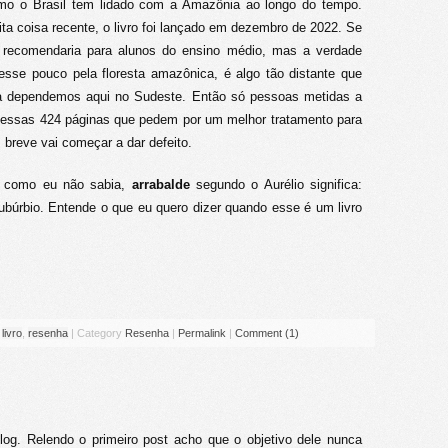
omo o Brasil tem lidado com a Amazônia ao longo do tempo.
ita coisa recente, o livro foi lançado em dezembro de 2022. Se
u recomendaria para alunos do ensino médio, mas a verdade
esse pouco pela floresta amazônica, é algo tão distante que
la dependemos aqui no Sudeste. Então só pessoas metidas a
or essas 424 páginas que pedem por um melhor tratamento para
breve vai começar a dar defeito.
 como eu não sabia,
arrabalde
segundo o Aurélio significa:
búrbio. Entende o que eu quero dizer quando esse é um livro
,
livro
,
resenha
|
Category
Resenha
|
Permalink
|
Comment (1)
g. Relendo o primeiro post acho que o objetivo dele nunca