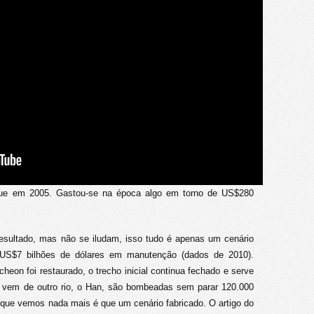
regue em 2005. Gastou-se na época algo em torno de US$280
esultado, mas não se iludam, isso tudo é apenas um cenário
 US$7 bilhões de dólares em manutenção (dados de 2010).
eon foi restaurado, o trecho inicial continua fechado e serve
l vem de outro rio, o Han, são bombeadas sem parar 120.000
 que vemos nada mais é que um cenário fabricado. O artigo do