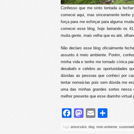
Confesso que me sinto tentada a fecha
comecei aqui, mas sinceramente tenho
força para me esforçar para alguma muda
comecei esse blog, hoje beirando os 4
muita gente, mais velha que eu até, olhan
Não declaro esse blog oficialmente fech
assunto é meio ambiente. Porém, confes
minha vida e tenho me tornado cínica par
desabafo e celebro as oportunidades q
dúvidas as pessoas que conheci por caus
tentar nomeá-las pois sem dúvida me es
uma das minhas grandes sortes nessa c
melhor presente que esse diarinho virtua
Facebook
Mastodon
Email
Share
Tags
aniversário
,
blog
,
meio ambiente
,
sustentabi