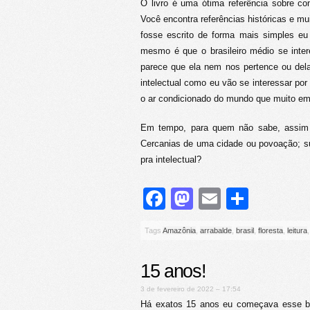
O livro é uma ótima referência sobre c
Você encontra referências históricas e mu
fosse escrito de forma mais simples e
mesmo é que o brasileiro médio se inter
parece que ela nem nos pertence ou de
intelectual como eu vão se interessar p
o ar condicionado do mundo que muito em 
Em tempo, para quem não sabe, assim
Cercanias de uma cidade ou povoação; su
pra intelectual?
Facebook
Mastodon
Email
Share
Tags
Amazônia
,
arrabalde
,
brasil
,
floresta
,
leitura
15 anos!
3 de fevereiro de 2022 – 17:54
Há exatos 15 anos eu começava esse blo