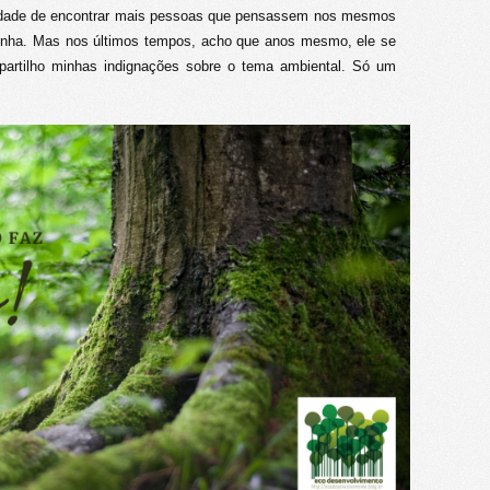
lidade de encontrar mais pessoas que pensassem nos mesmos
zinha. Mas nos últimos tempos, acho que anos mesmo, ele se
artilho minhas indignações sobre o tema ambiental. Só um