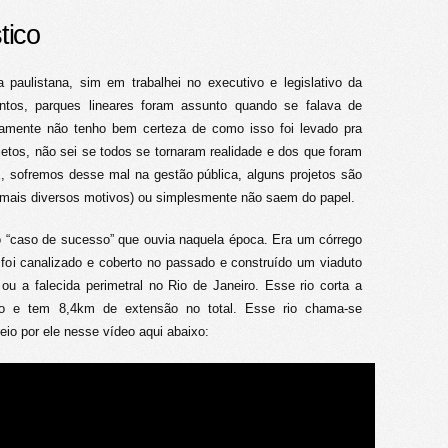
tico
paulistana, sim em trabalhei no executivo e legislativo da
intos, parques lineares foram assunto quando se falava de
ramente não tenho bem certeza de como isso foi levado pra
rojetos, não sei se todos se tornaram realidade e dos que foram
É, sofremos desse mal na gestão pública, alguns projetos são
mais diversos motivos) ou simplesmente não saem do papel.
 “caso de sucesso” que ouvia naquela época. Era um córrego
 foi canalizado e coberto no passado e construído um viaduto
u a falecida perimetral no Rio de Janeiro. Esse rio corta a
tro e tem 8,4km de extensão no total. Esse rio chama-se
o por ele nesse vídeo aqui abaixo: