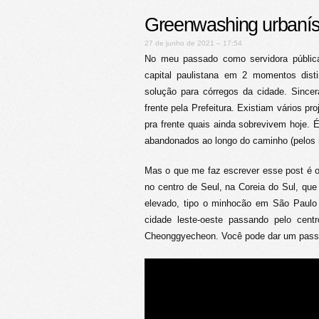
Greenwashing urbanís
27 de junho de 2021 – 17:54
No meu passado como servidora pública 
capital paulistana em 2 momentos dist
solução para córregos da cidade. Since
frente pela Prefeitura. Existiam vários p
pra frente quais ainda sobrevivem hoje. 
abandonados ao longo do caminho (pelos 
Mas o que me faz escrever esse post é o
no centro de Seul, na Coreia do Sul, que
elevado, tipo o minhocão em São Paulo o
cidade leste-oeste passando pelo cen
Cheonggyecheon. Você pode dar um passei