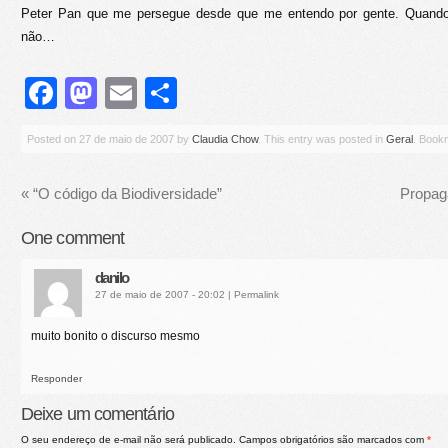
Peter Pan que me persegue desde que me entendo por gente. Quando
não…
Facebook
Mastodon
Email
Share
Posted on
27 de maio de 2007
by
Claudia Chow
. This entry was posted in
Geral
. Book
«
“O código da Biodiversidade”
Propag
One
comment
danilo
27 de maio de 2007 - 20:02
|
Permalink
muito bonito o discurso mesmo
Responder
Deixe um comentário
O seu endereço de e-mail não será publicado.
Campos obrigatórios são marcados com
*