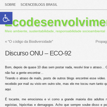
SOBRE
SCIENCEBLOGS BRASIL
Abrir a barra de ferramentas
Ecodesenvolvime
Meio ambiente, sustentabilidade, responsabilidade socioambiental
«
“O código da Biodiversidade”
Propag
Discurso ONU – ECO-92
Bom, depois de quase 10 dias sem postar nada, resolvi tirar o atraso… O
não faz a gente encontrar…
Tirando o atraso de mails, posts de outros blogs encontrei esse video
recebido por mail ou visto em outro site, mas ele me tocou num tanto qu
aqui.
É tocante, me emocionou e vi como a grande maioria dos adultos 
egoístas, hipócritas e demagogos. Acho que sempre soube disso e p