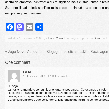
dentro da empresa, contratar alguém significa mais custos, então é realm
Sustentabilidade ainda significa mais custos e ninguém ta disposto a ga
não por enquanto, espero.
Facebook
Mastodon
Email
Share
Posted on
11 de maio de 2009
by
Claudia Chow
. This entry was posted in
Geral
. Book
«
Jogo Novo Mundo
Blogagem coletiva – LUZ – Reciclagem
One
comment
Paula
11 de maio de 2009 - 17:18
|
Permalink
Ou seja...
Vamos enganando o consumidor enquanto podemos... Colocamos o diretor
executivo de sustentabilidade, ele vai fazendo o que pode, uma campanha r
uma ação com aprendizes acolá e estamos bem com a opinião pública. Aeh!
É... os consumidores que se cuidem... Diferenciar ideias ruins de ideias boas