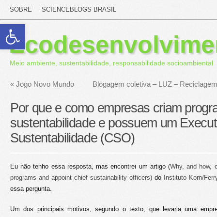
SOBRE
SCIENCEBLOGS BRASIL
Abrir a barra de ferramentas
Ecodesenvolvime
Meio ambiente, sustentabilidade, responsabilidade socioambiental
«
Jogo Novo Mundo
Blogagem coletiva – LUZ – Reciclagem
Por que e como empresas criam progr
sustentabilidade e possuem um Execut
Sustentabilidade (CSO)
Eu não tenho essa resposta, mas encontrei um artigo (
Why, and how, c
programs and appoint chief sustainability officers)
do
Instituto Korn/Ferr
essa pergunta.
Um dos principais motivos, segundo o texto, que levaria uma empr