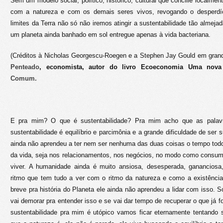
Sem um modelo social, político, histórico, cultural que concilie localme
com a natureza e com os demais seres vivos, revogando o desperdí
limites da Terra não só não iremos atingir a sustentabilidade tão almej
um planeta ainda banhado em sol entregue apenas à vida bacteriana.
(Créditos à Nicholas Georgescu-Roegen e a Stephen Jay Gould em grand
Penteado
, economista, autor do livro Ecoeconomia Uma nov
Comum.
E pra mim? O que é sustentabilidade? Pra mim acho que as pala
sustentabilidade é equilíbrio e parcimônia e a grande dificuldade de ser
ainda não aprendeu a ter nem ser nenhuma das duas coisas o tempo todo
da vida, seja nos relacionamentos, nos negócios, no modo como consumir,
viver. A humanidade ainda é muito ansiosa, desesperada, gananciosa,
ritmo que tem tudo a ver com o ritmo da natureza e como a existênci
breve pra história do Planeta ele ainda não aprendeu a lidar com isso. 
vai demorar pra entender isso e se vai dar tempo de recuperar o que já f
sustentabilidade pra mim é utópico vamos ficar eternamente tentando 