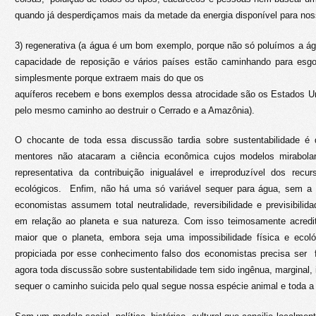
quando já desperdiçamos mais da metade da energia disponível para no
3) regenerativa (a água é um bom exemplo, porque não só poluímos a 
capacidade de reposição e vários países estão caminhando para esgo
simplesmente porque extraem mais do que os
aquíferos recebem e bons exemplos dessa atrocidade são os Estados Un
pelo mesmo caminho ao destruir o Cerrado e a Amazônia).
O chocante de toda essa discussão tardia sobre sustentabilidade é 
mentores não atacaram a ciência econômica cujos modelos mirabola
representativa da contribuição inigualável e irreproduzível dos recu
ecológicos. Enfim, não há uma só variável sequer para água, sem a
economistas assumem total neutralidade, reversibilidade e previsibil
em relação ao planeta e sua natureza. Com isso teimosamente acred
maior que o planeta, embora seja uma impossibilidade física e ecol
propiciada por esse conhecimento falso dos economistas precisa ser f
agora toda discussão sobre sustentabilidade tem sido ingênua, marginal,
sequer o caminho suicida pelo qual segue nossa espécie animal e toda a 