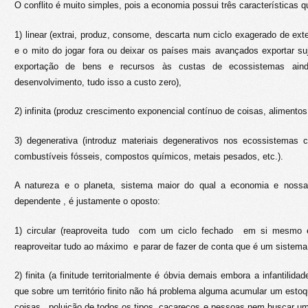
O conflito é muito simples, pois a economia possui três características q
1) linear (extrai, produz, consome, descarta num ciclo exagerado de ext
e o mito do jogar fora ou deixar os países mais avançados exportar suj
exportação de bens e recursos às custas de ecossistemas ain
desenvolvimento, tudo isso a custo zero),
2) infinita (produz crescimento exponencial contínuo de coisas, alimentos
3) degenerativa (introduz materiais degenerativos nos ecossistemas
combustíveis fósseis, compostos químicos, metais pesados, etc.).
A natureza e o planeta, sistema maior do qual a economia e noss
dependente , é justamente o oposto:
1) circular (reaproveita tudo com um ciclo fechado em si mesmo
reaproveitar tudo ao máximo e parar de fazer de conta que é um sistema 
2) finita (a finitude territorialmente é óbvia demais embora a infantilid
que sobre um território finito não há problema alguma acumular um estoq
coisas, poluição de todos os tipos, cacarecos e pessoas nem buscar uma