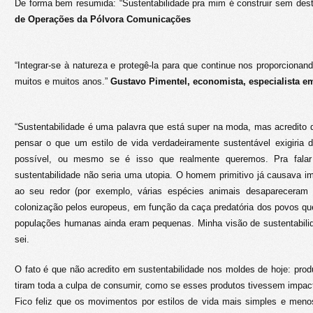
De forma bem resumida: “Sustentabilidade pra mim é construir sem dest
de Operações da Pólvora Comunicações
“Integrar-se à natureza e protegê-la para que continue nos proporcionando
muitos e muitos anos.”
Gustavo Pimentel, economista, especialista em
“Sustentabilidade é uma palavra que está super na moda, mas acredito
pensar o que um estilo de vida verdadeiramente sustentável exigiria
possível, ou mesmo se é isso que realmente queremos. Pra fala
sustentabilidade não seria uma utopia. O homem primitivo já causava 
ao seu redor (por exemplo, várias espécies animais desaparecera
colonização pelos europeus, em função da caça predatória dos povos qu
populações humanas ainda eram pequenas. Minha visão de sustentabili
sei.
O fato é que não acredito em sustentabilidade nos moldes de hoje: pro
tiram toda a culpa de consumir, como se esses produtos tivessem impac
Fico feliz que os movimentos por estilos de vida mais simples e meno