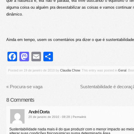
que a natureza é, ela não é parada, ela vive buscando o equilíbrio o t
alguma coisa ou alguém pra desestabilizar as coisas e vamos continuar n
dinâmico.
Ainda em tempo, usem os comentários pra dizer o que é sustentabilidade
Facebook
Mastodon
Email
Share
Posted on
19 de janeiro de 2010
by
Claudia Chow
. This entry was posted in
Geral
. Bo
«
Procura-se vaga
Sustentabilidade é decoraç
8
Comments
André Dorta
20 de janeiro de 2010 - 08:28
|
Permalink
Sustentabilidade nada mais é do que produzir com o menor impacto ao mei
alterar suas condições fisicoquimicas numa determinada Área