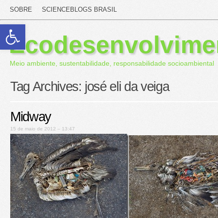
SOBRE
SCIENCEBLOGS BRASIL
Abrir a barra de ferramentas
Ecodesenvolvime
Meio ambiente, sustentabilidade, responsabilidade socioambiental
Tag Archives:
josé eli da veiga
Midway
15 de maio de 2012 – 13:47