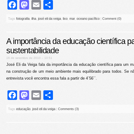
Facebook
Mastodon
Email
Share
Tags
fotografia
,
ilha
,
josé eli da veiga
,
lixo
,
mar
,
oceano pacífico
|
Comment (0)
A importância da educação científica p
sustentabilidade
16 de setembro de 2010 – 10:51
José Eli da Veiga fala da importância da educação científica para um 
na construção de um meio ambiente mais equilibrado para todos. Se não
entrevista você encontra essa fala a partir de 4´56´´.
Facebook
Mastodon
Email
Share
Tags
educação
,
josé eli da veiga
|
Comments (3)