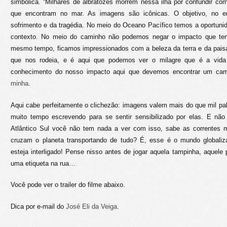
simbólica. “Milhares de albratozes morrem nessa ilha por confundir c
que encontram no mar. As imagens são icônicas. O objetivo, no en
sofrimento e da tragédia. No meio do Oceano Pacífico temos a oportun
contexto. No meio do caminho não podemos negar o impacto que tem
mesmo tempo, ficamos impressionados com a beleza da terra e da pai
que nos rodeia, e é aqui que podemos ver o milagre que é a vida
conhecimento do nosso impacto aqui que devemos encontrar um cam
minha
.
Aqui cabe perfeitamente o clichezão: imagens valem mais do que mil pa
muito tempo escrevendo para se sentir sensibilizado por elas. E nã
Atlântico Sul você não tem nada a ver com isso, sabe as correntes 
cruzam o planeta transportando de tudo? É, esse é o mundo globaliz
esteja interligado! Pense nisso antes de jogar aquela tampinha, aquele 
uma etiqueta na rua…
Você pode ver o trailer do filme abaixo.
Dica por e-mail do
José Eli da Veiga
.