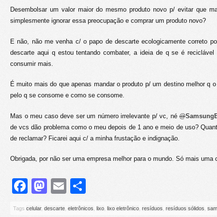
Desembolsar um valor maior do mesmo produto novo p/ evitar que ma
simplesmente ignorar essa preocupação e comprar um produto novo?
E não, não me venha c/ o papo de descarte ecologicamente correto poi
descarte aqui q estou tentando combater, a ideia de q se é reciclável
consumir mais.
É muito mais do que apenas mandar o produto p/ um destino melhor q o 
pelo q se consome e como se consome.
Mas o meu caso deve ser um número irrelevante p/ vc, né
@
SamsungB
de vcs dão problema como o meu depois de 1 ano e meio de uso? Quant
de reclamar? Ficarei aqui c/ a minha frustação e indignação.
Obrigada, por não ser uma empresa melhor para o mundo. Só mais uma c
Facebook
Mastodon
Email
Share
Tags
celular
,
descarte
,
eletrônicos
,
lixo
,
lixo eletrônico
,
resíduos
,
resíduos sólidos
,
sam