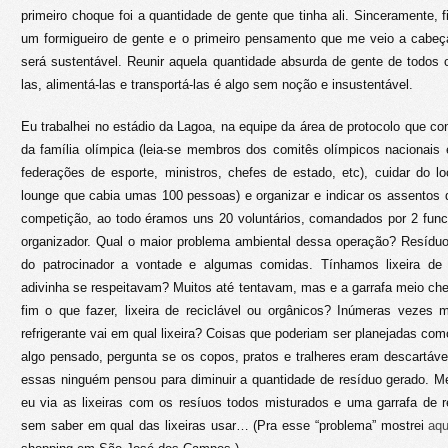
primeiro choque foi a quantidade de gente que tinha ali. Sinceramente, f
um formigueiro de gente e o primeiro pensamento que me veio a cabeç
será sustentável. Reunir aquela quantidade absurda de gente de todos
las, alimentá-las e transportá-las é algo sem noção e insustentável.
Eu trabalhei no estádio da Lagoa, na equipe da área de protocolo que c
da família olímpica (leia-se membros dos comitês olímpicos nacionais
federações de esporte, ministros, chefes de estado, etc), cuidar do 
lounge que cabia umas 100 pessoas) e organizar e indicar os assentos 
competição, ao todo éramos uns 20 voluntários, comandados por 2 func
organizador. Qual o maior problema ambiental dessa operação? Resíduo
do patrocinador a vontade e algumas comidas. Tínhamos lixeira de r
adivinha se respeitavam? Muitos até tentavam, mas e a garrafa meio che
fim o que fazer, lixeira de reciclável ou orgânicos? Inúmeras vezes 
refrigerante vai em qual lixeira? Coisas que poderiam ser planejadas com
algo pensado, pergunta se os copos, pratos e tralheres eram descartáv
essas ninguém pensou para diminuir a quantidade de resíduo gerado. M
eu via as lixeiras com os resíuos todos misturados e uma garrafa de r
sem saber em qual das lixeiras usar… (Pra esse “problema” mostrei
aqu