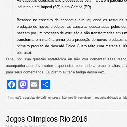
As cápsulas coletadas são processadas pela marca em parceria 
industriais em Itapevi (SP) e em Cambé (PR).
Baseado no conceito de economia circular, onde os resíduos
produção de novos produtos, as cápsulas descartadas pelos co
passam por um processo de extrusão e são transformadas em uma 
transforma em matéria prima para produção de novos produtos, 
primeiro produto de Nescafé Dolce Gusto feito com materiais 1
pós uso).
Olha, por uma questão estratégica eu não vou comentar essa respos
acompanha aqui deve saber o que estou pensando a respeito, aliás, a 
para seus comentários. Eu prefiro evitar a fadiga dessa vez.
Facebook
Mastodon
Email
Share
Tags
café
,
capsulas de café
,
empresa
,
lixo
,
nestlé
,
reciclagem
,
responsabilidade ambie
Jogos Olímpicos Rio 2016
27 de agosto de 2016 – 15:54