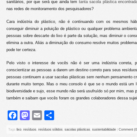
sanitários, por que será que ainda tem
tanta sacola plástica encontra
nas redes de monitoramento dos pesquisadores?
Cara indústria do plástico, não é continuando com os mesmos h
conseguir diminuir a poluição de plástico ou qualquer problema ambient
pessoas sobre descarte do lixo é parte da solução, mas diminuir o co
elimina a outra. Aliás a diminuição do consumo resolve muitos problem
pode ter certeza.
Pelo visto o interesse de vocês não é ser uma indústria correta, 
conscientizar as pessoas a darem um destino correto para seus resíduos
pessoas continuem a usar sacolas plásticas sem nenhum pensamento crí
durante muito tempo. Mas o meu consolo é que se o mundo está um l
biodiversidade e sujo, esse mundo não será usufruído só por mim, mas
também e saibam que vocês foram os grandes colaboradores dessa sujei
Facebook
Mastodon
Email
Share
Tags
lixo
,
resíduos
,
resíduos sólidos
,
sacolas plásticas
,
sustentabilidade
|
Comment (0