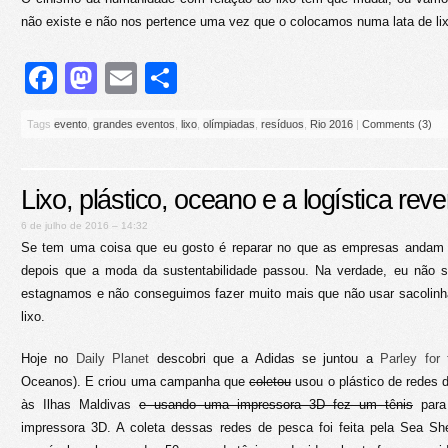
não existe e não nos pertence uma vez que o colocamos numa lata de li
Facebook
Mastodon
Email
Share
Tags
evento
,
grandes eventos
,
lixo
,
olímpiadas
,
resíduos
,
Rio 2016
|
Comments (3)
Lixo, plástico, oceano e a logística rev
6 de julho de 2016 – 14:32
Se tem uma coisa que eu gosto é reparar no que as empresas andam f
depois que a moda da sustentabilidade passou. Na verdade, eu não
estagnamos e não conseguimos fazer muito mais que não usar sacolinha
lixo.
Hoje no
Daily Planet
descobri que a Adidas se juntou a
Parley for
Oceanos). E criou uma campanha que
coletou
usou o plástico de redes 
às Ilhas Maldivas
e usando uma impressora 3D fez um tênis
para
impressora 3D. A coleta dessas redes de pesca foi feita pela Sea Sh