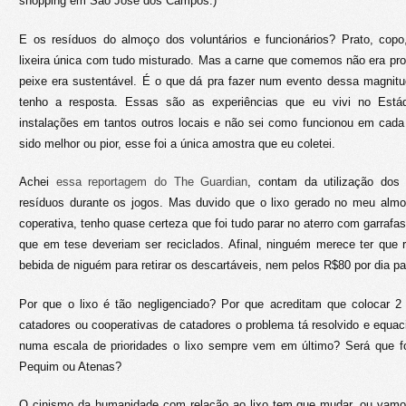
shopping em São José dos Campos.)
E os resíduos do almoço dos voluntários e funcionários? Prato, copo
lixeira única com tudo misturado. Mas a carne que comemos não era pr
peixe era sustentável. É o que dá pra fazer num evento dessa magnitu
tenho a resposta. Essas são as experiências que eu vivi no Estád
instalações em tantos outros locais e não sei como funcionou em cada
sido melhor ou pior, esse foi a única amostra que eu coletei.
Achei
essa reportagem do The Guardian
, contam da utilização dos
resíduos durante os jogos. Mas duvido que o lixo gerado no meu alm
coperativa, tenho quase certeza que foi tudo parar no aterro com garrafas
que em tese deveriam ser reciclados. Afinal, ninguém merece ter que r
bebida de niguém para retirar os descartáveis, nem pelos R$80 por dia pa
Por que o lixo é tão negligenciado? Por que acreditam que colocar 2 
catadores ou cooperativas de catadores o problema tá resolvido e equ
numa escala de prioridades o lixo sempre vem em último? Será que fo
Pequim ou Atenas?
O cinismo da humanidade com relação ao lixo tem que mudar, ou vamos 