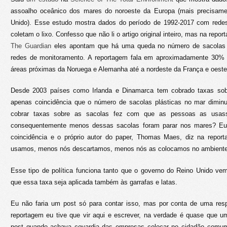
assoalho oceânico dos mares do noroeste da Europa (mais precisam
Unido). Esse estudo mostra dados do período de 1992-2017 com rede
coletam o lixo. Confesso que não li o artigo original inteiro, mas na rep
The Guardian
eles apontam que há uma queda no número de sacolas p
redes de monitoramento. A reportagem fala em aproximadamente 30% 
áreas próximas da Noruega e Alemanha até a nordeste da França e oeste 
Desde 2003 países como Irlanda e Dinamarca tem cobrado taxas sobr
apenas coincidência que o número de sacolas plásticas no mar dimin
cobrar taxas sobre as sacolas fez com que as pessoas as usa
consequentemente menos dessas sacolas foram parar nos mares? Eu
coincidência e o próprio autor do paper, Thomas Maes, diz na repor
usamos, menos nós descartamos, menos nós as colocamos no ambiente
Esse tipo de política funciona tanto que o governo do Reino Unido ve
que essa taxa seja aplicada também às garrafas e latas.
Eu não faria um post só para contar isso, mas por conta de uma res
reportagem eu tive que vir aqui e escrever, na verdade é quase que u
post quando achava covardia das empresas colocar no cidadão comum