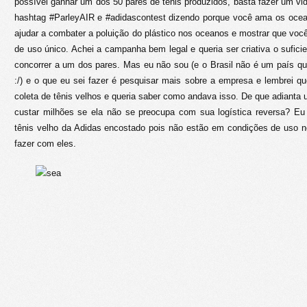
possível ganhar um dos 50 pares de tênis produzidos, basta fazer um vi
hashtag #ParleyAIR e #adidascontest dizendo porque você ama os oce
ajudar a combater a poluição do plástico nos oceanos e mostrar que você
de uso único. Achei a campanha bem legal e queria ser criativa o sufici
concorrer a um dos pares. Mas eu não sou (e o Brasil não é um país q
:/) e o que eu sei fazer é pesquisar mais sobre a empresa e lembrei 
coleta de tênis velhos e queria saber como andava isso. De que adian
custar milhões se ela não se preocupa com sua logística reversa? E
tênis velho da Adidas encostado pois não estão em condições de uso 
fazer com eles.