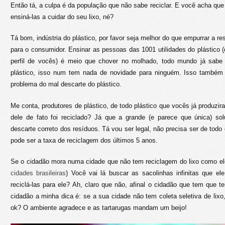
Então tá, a culpa é da população que não sabe reciclar. E você acha que
ensiná-las a cuidar do seu lixo, né?
Tá bom, indústria do plástico, por favor seja melhor do que empurrar a res
para o consumidor. Ensinar as pessoas das 1001 utilidades do plástico
perfil de vocês) é meio que chover no molhado, todo mundo já sabe 
plástico, isso num tem nada de novidade para ninguém. Isso també
problema do mal descarte do plástico.
Me conta, produtores de plástico, de todo plástico que vocês já produzi
dele de fato foi reciclado? Já que a grande (e parece que única) s
descarte correto dos resíduos. Tá vou ser legal, não precisa ser de todo 
pode ser a taxa de reciclagem dos últimos 5 anos.
Se o cidadão mora numa cidade que não tem reciclagem do lixo como ele
cidades brasileiras
) Você vai lá buscar as sacolinhas infinitas que e
reciclá-las para ele? Ah, claro que não, afinal o cidadão que tem que t
cidadão a minha dica é: se a sua cidade não tem coleta seletiva de lixo
ok? O ambiente agradece e as tartarugas mandam um beijo!