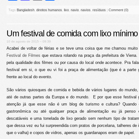
Tags
Bangladesh
,
direitos humanos
,
lixo
,
navio
,
navios
,
resíduos
|
Comment (0)
Um festival de comida com lixo mínimo
10 de agosto de 2015 – 09:39
Acabei de voltar de férias e se teve uma coisa que me chamou muito
Festival de Filmes
que estava rolando na praça da prefeitura de Viena. 
pela qualidade dos filmes ou por causa do local onde acontece. Pra fal
festival em si, o que eu vi foi a praça de alimentação (que é a parte 
frente ao local do evento.
São vários quiosques de comida e bebida de vários lugares do mundo, 
até de outras partes da Europa e do mundo. E por que esse festival
atenção já que esse não é um blog de turismo e cultura? Quando e
gastronômica ou até qualquer praça de alimentação eu já penso 
descatáveis e uma tonelada de lixo gerado sem nenhum tipo de trata
que dessa vez eu fui surpreendida com pratos de porcelana, talheres de i
que o valha) e copos de vidros, apenas os guardanapos eram de papel.