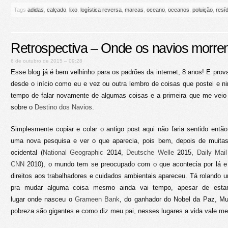
Tags
adidas
,
calçado
,
lixo
,
logística reversa
,
marcas
,
oceano
,
oceanos
,
poluição
,
resí
Retrospectiva – Onde os navios morr
6 de outubro de 2015 – 09:28
Esse blog já é bem velhinho para os padrões da internet, 8 anos! E p
desde o início como eu e vez ou outra lembro de coisas que postei e ni
tempo de falar novamente de algumas coisas e a primeira que me veio
sobre o
Destino dos Navios
.
Simplesmente copiar e colar o antigo post aqui não faria sentido então 
uma nova pesquisa e ver o que aparecia, pois bem, depois de muitas
ocidental (
National Geographic
2014,
Deutsche Welle
2015,
Daily Mail
CNN
2010), o mundo tem se preocupado com o que acontecia por lá
direitos aos trabalhadores e cuidados ambientais apareceu. Tá rolando
pra mudar alguma coisa mesmo ainda vai tempo, apesar de estar
lugar onde nasceu o
Grameen Bank
, do ganhador do Nobel da Paz, M
pobreza são gigantes e como diz meu pai, nesses lugares a vida vale m