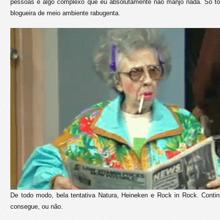
pessoas é algo complexo que eu absolutamente não manjo nada. Só tô
blogueira de meio ambiente rabugenta.
De todo modo, bela tentativa Natura, Heineken e Rock in Rock. Conti
consegue, ou não.