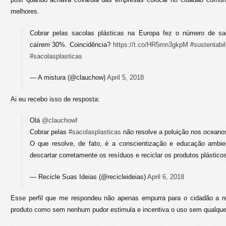
melhores.
Cobrar pelas sacolas plásticas na Europa fez o número de s
caírem 30%. Coincidência?
https://t.co/HR5mn3gkpM
#sustentabi
#sacolasplasticas
— A mistura (@clauchow)
April 5, 2018
Ai eu recebo isso de resposta:
Olá
@clauchow
!
Cobrar pelas
#sacolasplasticas
não resolve a poluição nos oceano
O que resolve, de fato, é a conscientização e educação ambie
descartar corretamente os resíduos e reciclar os produtos plásticos
— Recicle Suas Ideias (@recicleideias)
April 6, 2018
Esse perfil que me respondeu não apenas empurra para o cidadão a re
produto como sem nenhum pudor estimula e incentiva o uso sem qualque