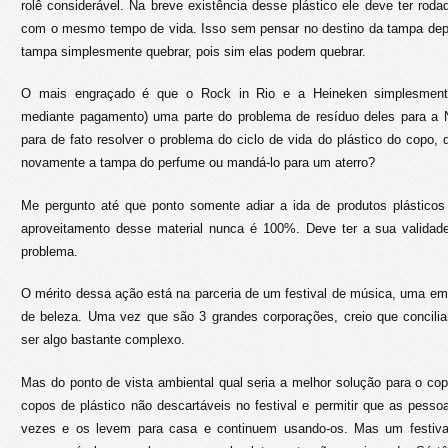
rolê considerável. Na breve existência desse plástico ele deve ter ro
com o mesmo tempo de vida. Isso sem pensar no destino da tampa dep
tampa simplesmente quebrar, pois sim elas podem quebrar.
O mais engraçado é que o Rock in Rio e a Heineken simplesment
mediante pagamento) uma parte do problema de resíduo deles para a 
para de fato resolver o problema do ciclo de vida do plástico do copo, qu
novamente a tampa do perfume ou mandá-lo para um aterro?
Me pergunto até que ponto somente adiar a ida de produtos plásticos 
aproveitamento desse material nunca é 100%. Deve ter a sua validad
problema.
O mérito dessa ação está na parceria de um festival de música, uma e
de beleza. Uma vez que são 3 grandes corporações, creio que concilia
ser algo bastante complexo.
Mas do ponto de vista ambiental qual seria a melhor solução para o co
copos de plástico não descartáveis no festival e permitir que as pes
vezes e os levem para casa e continuem usando-os. Mas um festiva