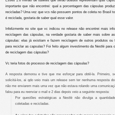
Esses 1.6 milhão de tubetes que serão doados representam qtas cáps
importante que não encontrei: qual a porcentagem das cápsulas produz
recicladas? Uma vez que vcs não possuem pontos de coleta no Brasil t
é reciclada, gostaria de saber qual esse valor.
Infelizmente no site que vc indicou no release não encontrei mais in
reciclagem das cápsulas, na verdade gostaria de saber mais sobre 
cápsulas: elas já existiam e fazem reciclagem de outros produtos ou 
para reciclar as capsulas? Foi feito algum investimento da Nestlé para
de reciclagem das cápsulas?
Vc teria fotos do processo de reciclagem das cápsulas?
A resposta demorou e tive que me esforçar para obtê-la. Primeiro, 
solicitá-los, ai qdo veio mais um release sem ter nenhuma resposta do 
não me enviarem mais uma vez que não estava rolando uma comunicaçã
falou para eu reenviar o mail e 2 dias depois veio a seguinte resposta:
Por questões estratégicas a Nestlé não divulga a quantidad
coletadas e recicladas.