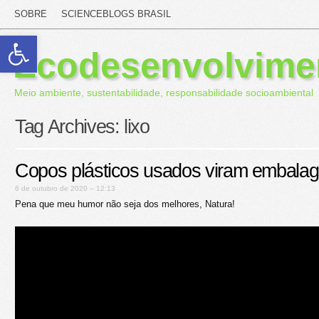
SOBRE
SCIENCEBLOGS BRASIL
Abrir a barra de ferramentas
Ecodesenvolvime
Meio ambiente, sustentabilidade, responsabilidade socioambiental
Tag Archives:
lixo
Copos plásticos usados viram embala
6 de outubro de 2020 – 12:13
Pena que meu humor não seja dos melhores, Natura!