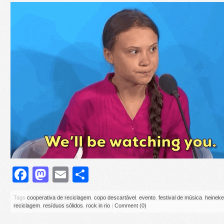
Facebook
Mastodon
Email
Share
Tags
cooperativa de reciclagem
,
copo descartável
,
evento
,
festival de música
,
heinek
reciclagem
,
resíduos sólidos
,
rock in rio
|
Comment (0)