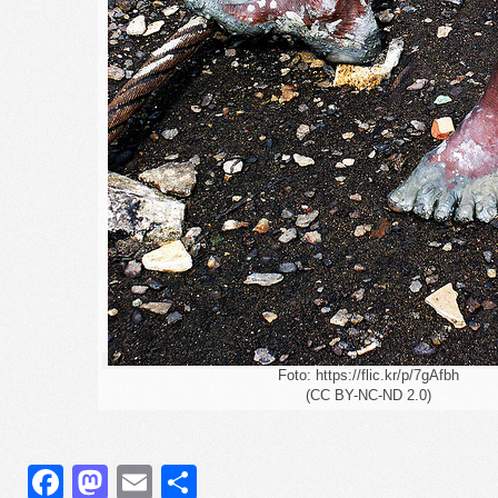
Foto: https://flic.kr/p/7gAfbh
(CC BY-NC-ND 2.0)
Facebook
Mastodon
Email
Share