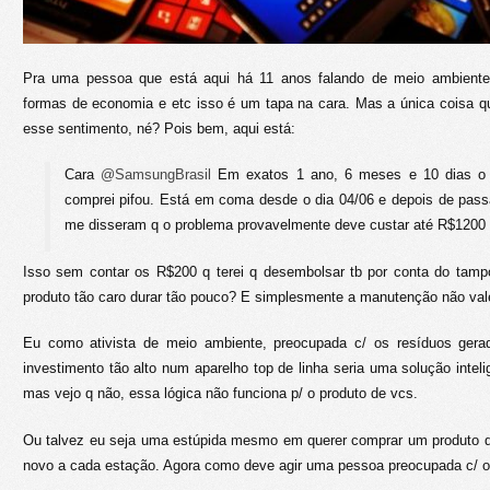
Pra uma pessoa que está aqui há 11 anos falando de meio ambiente, 
formas de economia e etc isso é um tapa na cara. Mas a única coisa q
esse sentimento, né? Pois bem, aqui está:
Cara
@SamsungBrasil
Em exatos 1 ano, 6 meses e 10 dias o 
comprei pifou. Está em coma desde o dia 04/06 e depois de pass
me disseram q o problema provavelmente deve custar até R$1200 p
Isso sem contar os R$200 q terei q desembolsar tb por conta do tampo
produto tão caro durar tão pouco? E simplesmente a manutenção não val
Eu como ativista de meio ambiente, preocupada c/ os resíduos gera
investimento tão alto num aparelho top de linha seria uma solução intel
mas vejo q não, essa lógica não funciona p/ o produto de vcs.
Ou talvez eu seja uma estúpida mesmo em querer comprar um produto d
novo a cada estação. Agora como deve agir uma pessoa preocupada c/ o 