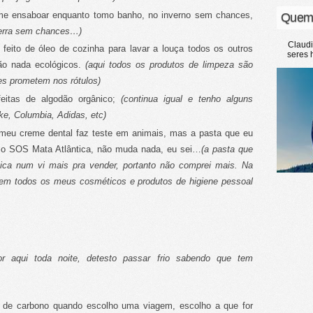
 me ensaboar enquanto tomo banho, no inverno sem chances,
Quem
aterra sem chances…)
Claud
eito de óleo de cozinha para lavar a louça todos os outros
seres 
ão nada ecológicos.
(aqui todos os produtos de limpeza são
es prometem nos rótulos)
eitas de algodão orgânico;
(continua igual e tenho alguns
e, Columbia, Adidas, etc)
 meu creme dental faz teste em animais, mas a pasta que eu
 o SOS Mata Atlântica, não muda nada, eu sei…
(a pasta que
ica num vi mais pra vender, portanto não comprei mais. Na
nem todos os meus cosméticos e produtos de higiene pessoal
r aqui toda noite, detesto passar frio sabendo que tem
de carbono quando escolho uma viagem, escolho a que for