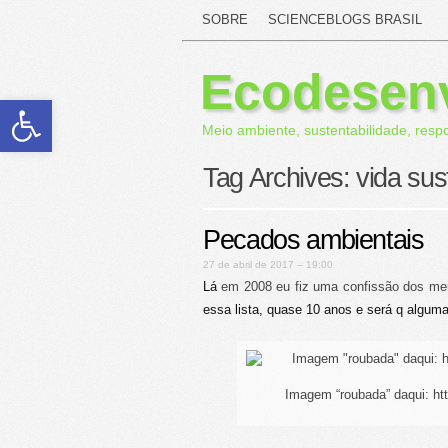
SOBRE
SCIENCEBLOGS BRASIL
Ecodesen
Abrir a barra de ferramentas
Meio ambiente, sustentabilidade, resp
Tag Archives:
vida sus
Pecados ambientais
27 de abril de 2017 – 19:00
Lá
em 2008 eu fiz uma confissão dos me
essa lista, quase 10 anos e será q alg
Imagem “roubada” daqui: ht