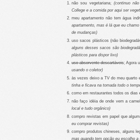
não sou vegetariana;
(continuo não
College e a comida por aqui ser veget
meu apartamento não tem água indi
apartamento, mas é lá que eu chamo 
de mudanças)
uso sacos plásticos (não biodegradá
alguns desses sacos são biodegrad
plásticos para dispor lixo)
uso absorvente descartáveis
; Agora 
usando o coletor)
às vezes deixo a TV do meu quarto 
tinha e ficava na tomada todo o temp
como em restaurantes todos os dias
não faço idéia de onde vem a carne
local e tudo orgânico)
compro revistas em papel que alguma
eu comprar revistas)
compro produtos chineses, alguns le
mas quando tem opção eu escolho a 