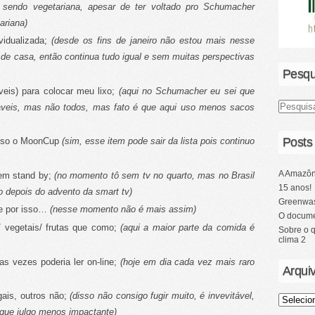
 sendo vegetariana, apesar de ter voltado pro Schumacher
ariana)
vidualizada;
(desde os fins de janeiro não estou mais nesse
de casa, então continua tudo igual e sem muitas perspectivas
Pesqu
veis) para colocar meu lixo;
(aqui no Schumacher eu sei que
áveis, mas não todos, mas fato é que aqui uso menos sacos
Posts
uso o
MoonCup
(sim, esse item pode sair da lista pois continuo
A Amazôn
em stand by;
(no momento tô sem tv no quarto, mas no Brasil
15 anos!
o depois do advento da smart tv)
Greenwas
 e por isso…
(nesse momento não é mais assim)
O docume
/ vegetais/ frutas que como;
(aqui a maior parte da comida é
Sobre o 
clima 2
s vezes poderia ler on-line;
(hoje em dia cada vez mais raro
Arqui
gais, outros não;
(disso não consigo fugir muito, é invevitável,
que julgo menos impactante)