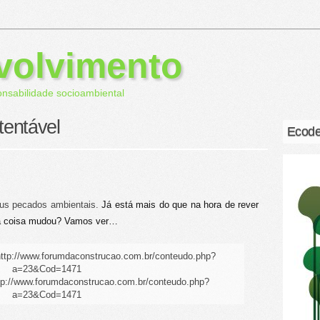
volvimento
onsabilidade socioambiental
tentável
Ecode
us pecados ambientais.
Já está mais do que na hora de rever
uma coisa mudou? Vamos ver…
tp://www.forumdaconstrucao.com.br/conteudo.php?
a=23&Cod=1471