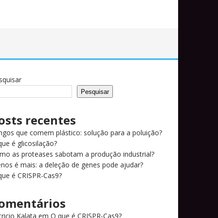
squisar
Pesquisar
osts recentes
ngos que comem plástico: solução para a poluição?
que é glicosilação?
mo as proteases sabotam a produção industrial?
nos é mais: a deleção de genes pode ajudar?
que é CRISPR-Cas9?
omentários
tricio Kalata
em
O que é CRISPR-Cas9?