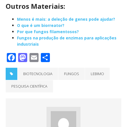
Outros Materiais:
Menos é mais: a deleção de genes pode ajudar?
O que é um biorreator?
Por que fungos filamentosos?
Fungos na produção de enzimas para aplicações
industriais
F
M
E
S
a
a
m
h
c
st
ai
a
BIOTECNOLOGIA
FUNGOS
LEBIMO
e
o
l
re
PESQUISA CIENTÍFICA
b
d
o
o
o
n
k