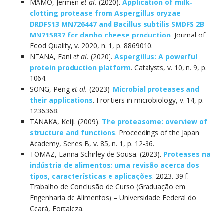
MAMO, Jermen
et al.
(2020).
Application of milk‐
clotting protease from Aspergillus oryzae
DRDFS13 MN726447 and Bacillus subtilis SMDFS 2B
MN715837 for danbo cheese production
. Journal of
Food Quality, v. 2020, n. 1, p. 8869010.
NTANA, Fani
et al.
(2020).
Aspergillus: A powerful
protein production platform
. Catalysts, v. 10, n. 9, p.
1064.
SONG, Peng
et al.
(2023).
Microbial proteases and
their applications
. Frontiers in microbiology, v. 14, p.
1236368.
TANAKA, Keiji. (2009).
The proteasome: overview of
structure and functions
. Proceedings of the Japan
Academy, Series B, v. 85, n. 1, p. 12-36.
TOMAZ, Lanna Schirley de Sousa. (2023).
Proteases na
indústria de alimentos: uma revisão acerca dos
tipos, características e aplicações
. 2023. 39 f.
Trabalho de Conclusão de Curso (Graduação em
Engenharia de Alimentos) – Universidade Federal do
Ceará, Fortaleza.