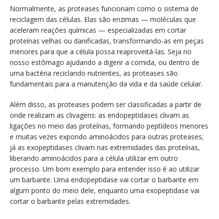
Normalmente, as proteases funcionam como o sistema de
reciclagem das células. Elas são enzimas — moléculas que
aceleram reações químicas — especializadas em cortar
proteínas velhas ou danificadas, transformando-as em peças
menores para que a célula possa reaproveitá-las. Seja no
nosso estômago ajudando a digerir a comida, ou dentro de
uma bactéria reciclando nutrientes, as proteases são
fundamentais para a manutenção da vida e da saúde celular.
Além disso, as proteases podem ser classificadas a partir de
onde realizam as clivagens: as endopeptidases clivam as
ligações no meio das proteínas, formando peptídeos menores
e muitas vezes expondo aminoácidos para outras proteases;
já as exopeptidases clivam nas extremidades das proteínas,
liberando aminoácidos para a célula utilizar em outro
processo. Um bom exemplo para entender isso é ao utilizar
um barbante. Uma endopeptidase vai cortar o barbante em
algum ponto do meio dele, enquanto uma exopeptidase vai
cortar o barbante pelas extremidades.