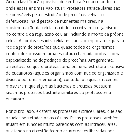
Outra classificação possível de ser feita é quanto ao local
onde essas enzimas vão atuar. Proteases intracelulares são
responsáveis pela destruição de proteínas velhas ou
defeituosas, na digestão de nutrientes maiores, na
movimentação da célula, na defesa contra microrganismos,
no controle da regulação celular, incluindo a morte da própria
célula. As proteases intracelulares são tão importantes para a
reciclagem de proteínas que quase todos os organismos
conhecidos possuem uma estrutura chamada proteassoma,
especializado na degradação de proteínas. Antigamente,
acreditava-se que o proteassoma era uma estrutura exclusiva
de eucariotos (aqueles organismos com núcleo organizado e
dividido por uma membrana), contudo, pesquisas recentes
mostraram que algumas bactérias e arqueias possuem
sistemas proteicos bastante similares ao proteassoma
eucarioto.
Por outro lado, existem as proteases extracelulares, que são
aquelas secretadas pelas células. Essas proteases também
atuam em funções muito parecidas com as intracelulares,
auxiliando na digestão (como as proteases liberadas por