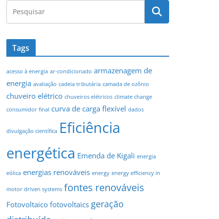
Tags
armazenagem de
acesso à energia
ar-condicionado
energia
avaliação
cadeia tributária
camada de ozônio
chuveiro elétrico
chuveiros elétricos
climate change
curva de carga flexível
consumidor final
dados
Eficiência
divulgação científica
energética
Emenda de Kigali
energia
energias renováveis
eólica
energy
energy efficiency in
fontes renováveis
motor driven systems
geração
Fotovoltaico
fotovoltaics