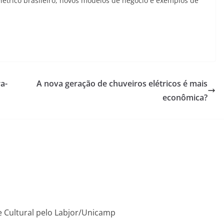
létrico brasileiro, novos modelos de negócio e exemplos de
a-
A nova geração de chuveiros elétricos é mais
econômica?
 e Cultural pelo Labjor/Unicamp