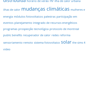
distribuída
horário de verão
HV
ilha de calor urbana
mudanças climáticas
ilhas de calor
mulheres e
energia
módulos fotovoltaicos
palestras
participação em
eventos
planejamento integrado de recursos energéticos
programas
prospecção tecnológica
protocolo de montreal
public benefits
recuperador de calor
redes
reforma
solar
sensoriamento remoto
sistema fotovoltaico
the sims 4
video