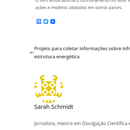
O livro ainda aborda o funcionamento do setor e
ações e modelos adotados em outros países.
F
T
a
w
c
i
e
t
b
t
o
e
Projeto para coletar informações sobre infr
o
r
k
estrutura energética
Sarah Schmidt
Jornalista, mestre em Divulgação Científica