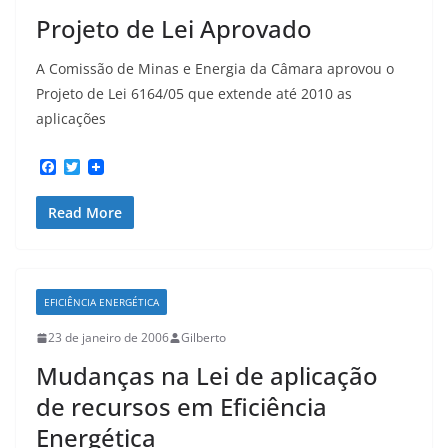
Projeto de Lei Aprovado
A Comissão de Minas e Energia da Câmara aprovou o
Projeto de Lei 6164/05 que extende até 2010 as
aplicações
F
T
a
w
c
i
Read More
e
t
b
t
o
e
o
r
k
EFICIÊNCIA ENERGÉTICA
23 de janeiro de 2006
Gilberto
Mudanças na Lei de aplicação
de recursos em Eficiência
Energética