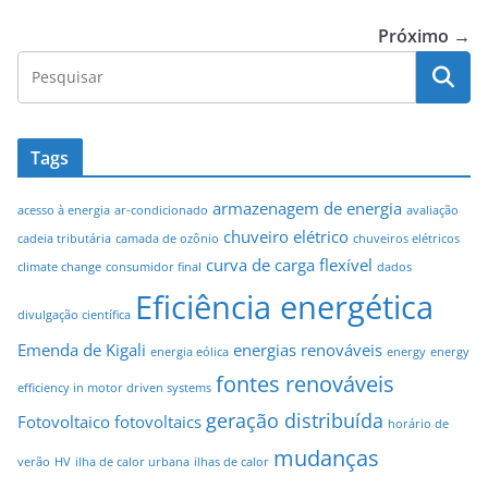
o
r
k
Próximo →
Tags
armazenagem de energia
acesso à energia
ar-condicionado
avaliação
chuveiro elétrico
cadeia tributária
camada de ozônio
chuveiros elétricos
curva de carga flexível
climate change
consumidor final
dados
Eficiência energética
divulgação científica
Emenda de Kigali
energias renováveis
energia eólica
energy
energy
fontes renováveis
efficiency in motor driven systems
geração distribuída
Fotovoltaico
fotovoltaics
horário de
mudanças
verão
HV
ilha de calor urbana
ilhas de calor