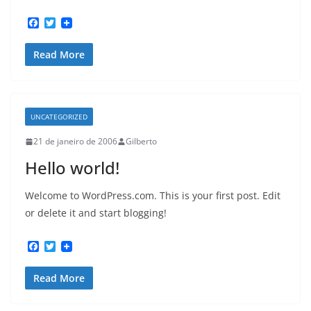
F
T
a
w
c
i
Read More
e
t
b
t
o
e
o
r
k
UNCATEGORIZED
21 de janeiro de 2006
Gilberto
Hello world!
Welcome to WordPress.com. This is your first post. Edit
or delete it and start blogging!
F
T
a
w
c
i
Read More
e
t
b
t
o
e