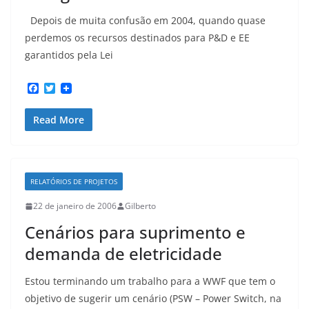
Depois de muita confusão em 2004, quando quase
perdemos os recursos destinados para P&D e EE
garantidos pela Lei
F
T
a
w
c
i
Read More
e
t
b
t
o
e
o
r
k
RELATÓRIOS DE PROJETOS
22 de janeiro de 2006
Gilberto
Cenários para suprimento e
demanda de eletricidade
Estou terminando um trabalho para a WWF que tem o
objetivo de sugerir um cenário (PSW – Power Switch, na