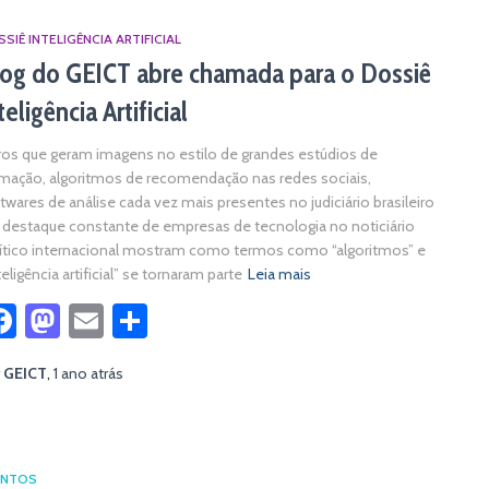
SIÊ INTELIGÊNCIA ARTIFICIAL
og do GEICT abre chamada para o Dossiê
teligência Artificial
tros que geram imagens no estilo de grandes estúdios de
mação, algoritmos de recomendação nas redes sociais,
twares de análise cada vez mais presentes no judiciário brasileiro
 destaque constante de empresas de tecnologia no noticiário
ítico internacional mostram como termos como “algoritmos” e
teligência artificial” se tornaram parte
Leia mais
Facebook
Mastodon
Email
Share
r
GEICT
,
1 ano
atrás
ENTOS