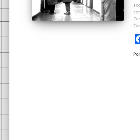
sed
com
Tec
Cie
Po