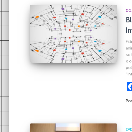
DOS
Bl
In
Fil
ani
sof
e o
pol
“in
Po
EV