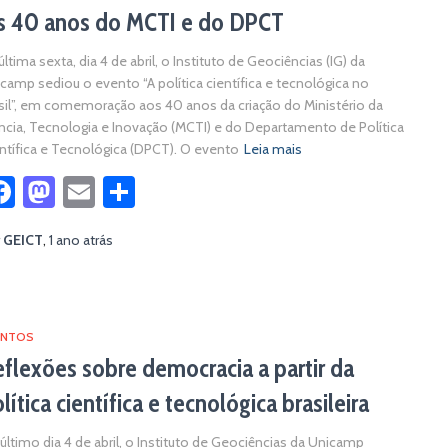
s 40 anos do MCTI e do DPCT
última sexta, dia 4 de abril, o Instituto de Geociências (IG) da
camp sediou o evento “A política científica e tecnológica no
sil”, em comemoração aos 40 anos da criação do Ministério da
ncia, Tecnologia e Inovação (MCTI) e do Departamento de Política
ntífica e Tecnológica (DPCT). O evento
Leia mais
Facebook
Mastodon
Email
Share
r
GEICT
,
1 ano
atrás
ENTOS
flexões sobre democracia a partir da
lítica científica e tecnológica brasileira
último dia 4 de abril, o Instituto de Geociências da Unicamp