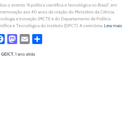
iou o evento “A política científica e tecnológica no Brasil”, em
emoração aos 40 anos da criação do Ministério da Ciência,
nologia e Inovação (MCTI) e do Departamento de Política
ntífica e Tecnológica do instituto (DPCT). A cerimônia
Leia mais
Facebook
Mastodon
Email
Share
r
GEICT
,
1 ano
atrás