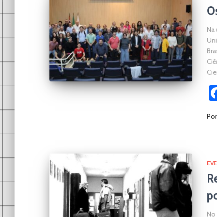
O
Na 
Uni
Bra
Ciê
Cie
Po
EV
Re
po
No 