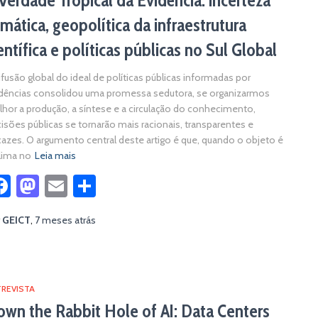
Verdade Tropical da Evidência: incerteza
imática, geopolítica da infraestrutura
entífica e políticas públicas no Sul Global
ifusão global do ideal de políticas públicas informadas por
dências consolidou uma promessa sedutora, se organizarmos
hor a produção, a síntese e a circulação do conhecimento,
isões públicas se tornarão mais racionais, transparentes e
cazes. O argumento central deste artigo é que, quando o objeto é
lima no
Leia mais
Facebook
Mastodon
Email
Share
r
GEICT
,
7 meses
atrás
REVISTA
wn the Rabbit Hole of AI: Data Centers