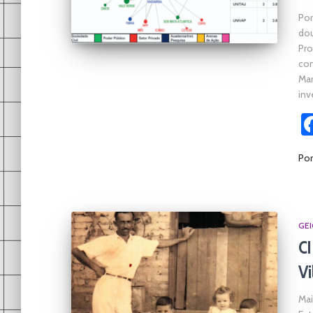
Por
dou
Pro
com
Mar
inv
Po
GEI
CI
Vi
Mai