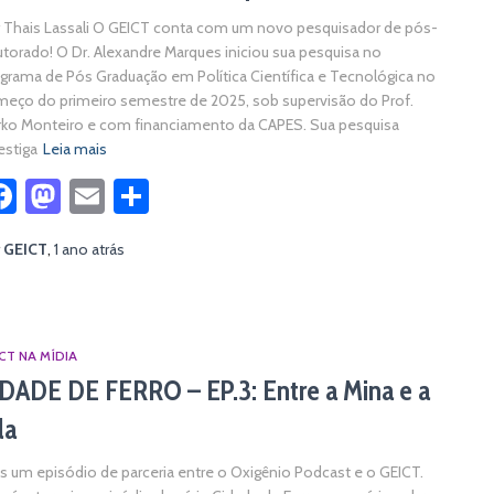
 Thais Lassali O GEICT conta com um novo pesquisador de pós-
torado! O Dr. Alexandre Marques iniciou sua pesquisa no
grama de Pós Graduação em Política Científica e Tecnológica no
eço do primeiro semestre de 2025, sob supervisão do Prof.
ko Monteiro e com financiamento da CAPES. Sua pesquisa
estiga
Leia mais
Facebook
Mastodon
Email
Share
r
GEICT
,
1 ano
atrás
CT NA MÍDIA
DADE DE FERRO – EP.3: Entre a Mina e a
la
s um episódio de parceria entre o Oxigênio Podcast e o GEICT.