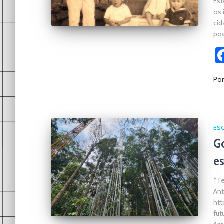
Est
os 
cid
poe
Po
ES
Go
es
*Te
Ant
htt
fut