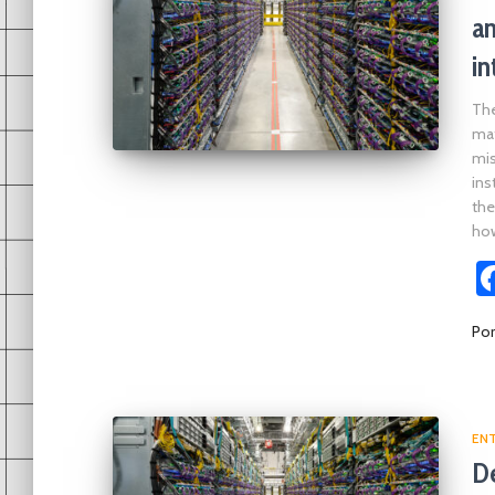
an
in
The
mat
mis
ins
the
how
Po
ENT
De