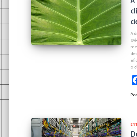
A 
cl
ci
A d
evi
mel
dec
efi
o c
Po
ENT
Do