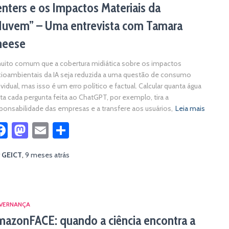
nters e os Impactos Materiais da
Nuvem” – Uma entrevista com Tamara
neese
uito comum que a cobertura midiática sobre os impactos
ioambientais da IA seja reduzida a uma questão de consumo
ividual, mas isso é um erro político e factual. Calcular quanta água
ta cada pergunta feita ao ChatGPT, por exemplo, tira a
ponsabilidade das empresas e a transfere aos usuários,
Leia mais
Facebook
Mastodon
Email
Share
r
GEICT
,
9 meses
atrás
VERNANÇA
azonFACE: quando a ciência encontra a