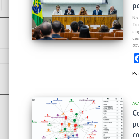
po
No 
Tec
sin
cas
gov
Po
AC
Co
po
co