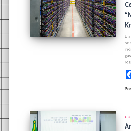
Ce
“
K
É m
soc
ind
gas
res
Po
GO
Am