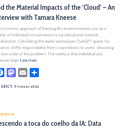
d the Material Impacts of the ‘Cloud’ – An
terview with Tamara Kneese
 common approach of framing AI’s environmental cost as a
ter of individual consumerism is a political and material
direction. Calculating the water wasted per ChatGPT query, for
tance, shifts responsibility from corporations to users, obscuring
 true scale of the problem. The reality is that individual use,
ever large
Leia mais
Facebook
Mastodon
Email
Share
r
GEICT
,
9 meses
atrás
REVISTA
scendo a toca do coelho da IA: Data