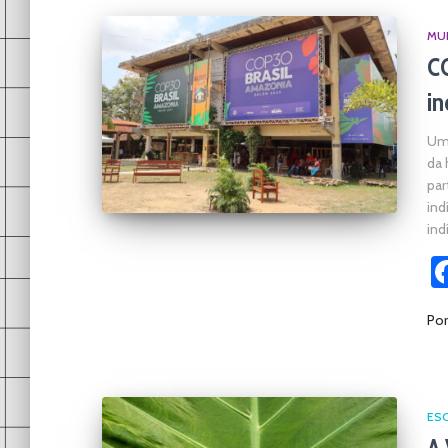
MU
C
in
Uma
da 
par
ind
ind
Po
ES