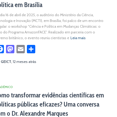
lítica em Brasília
dia 16 de abril de 2025, o auditório do Ministério da Ciência,
nologia e Inovação (MCTI), em Brasília, foi palco de um encontro
gular: o workshop “Ciência e Política em Mudanças Climáticas: o
o do Programa AmazonFACE”. Realizado em parceria com o
erno britânico, o evento reuniu cientistas e
Leia mais
Facebook
Mastodon
Email
Share
r
GEICT
,
12 meses
atrás
ADÊMICO
mo transformar evidências científicas em
líticas públicas eficazes? Uma conversa
m o Dr. Alexandre Marques