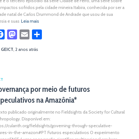
e é o terceiro episódio da série Cidade de Ferro, uma série sobre
impactos sofridos pela cidade mineira Itabira, conhecida por ser a
ade natal de Carlos Drummond de Andrade que usou de sua
sia e suas
Leia mais
Facebook
Mastodon
Email
Share
r
GEICT
,
2 anos
atrás
CT
vernança por meio de futuros
peculativos na Amazônia*
xto publicado originalmente no Fieldsights da Society for Cultural
hropology. Disponível em:
ps://culanth.org/fieldsights/governing-through-speculative-
ures-in-the-amazon#PT Futuros especulativos O experimento