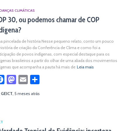
DANÇAS CLIMÁTICAS
OP 30, ou podemos chamar de COP
dígena?
 pincelada de história Nesse pequeno relato, conto um pouco
história de criação da Conferência de Clima e como foi a
ticipação de povos indígenas, com especial destaque para os
ígenas brasileiros a partir do olhar de uma aliada dos movimentos
ígenas que acompanha a pauta há mais de
Leia mais
Facebook
Mastodon
Email
Share
r
GEICT
,
5 meses
atrás
CT