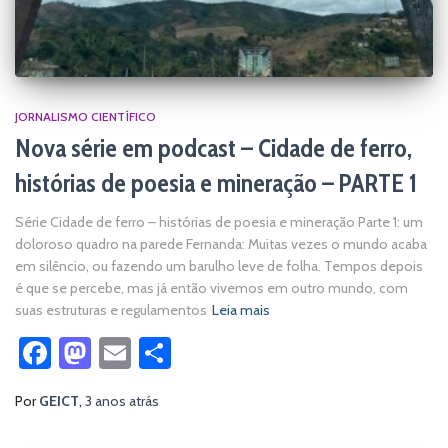
JORNALISMO CIENTÍFICO
Nova série em podcast – Cidade de ferro,
histórias de poesia e mineração – PARTE 1
Série Cidade de ferro – histórias de poesia e mineração Parte 1: um
doloroso quadro na parede Fernanda: Muitas vezes o mundo acaba
em silêncio, ou fazendo um barulho leve de folha. Tempos depois
é que se percebe, mas já então vivemos em outro mundo, com
suas estruturas e regulamentos
Leia mais
Facebook
Mastodon
Email
Share
Por
GEICT
,
3 anos
atrás