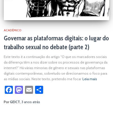
ACADÊMICO
Governar as plataformas digitais: o lugar do
trabalho sexual no debate (parte 2)
Este texto é a continuação do artigo “O que os marcadores sociais
da diferença têm a nos dizer sobre os processos de governança da
internet?” Há várias minorias de gênero e sexuais nas plataformas
digitais contemporâneas, sobretudo se direcionarmos o foco para
as mídias sociais. Neste texto, pretendo me focar
Leia mais
Facebook
Mastodon
Email
Share
Por
GEICT
,
3 anos
atrás