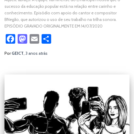
sucesso da educação popular está na relação entre carinho e
conhecimento. Episódio com apoio do cantor e compositor
BNegão, que autorizou o uso de seu trabalho na trilha sonora.
EPISÓDIO GRAVADO ORIGINALMENTE EM 14/07/2020
Facebook
Mastodon
Email
Share
Por
GEICT
,
3 anos
atrás