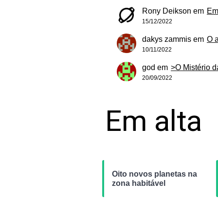
Rony Deikson
em
Em
15/12/2022
dakys zammis
em
O 
10/11/2022
god
em
>O Mistério 
20/09/2022
Em alta
Oito novos planetas na
zona habitável