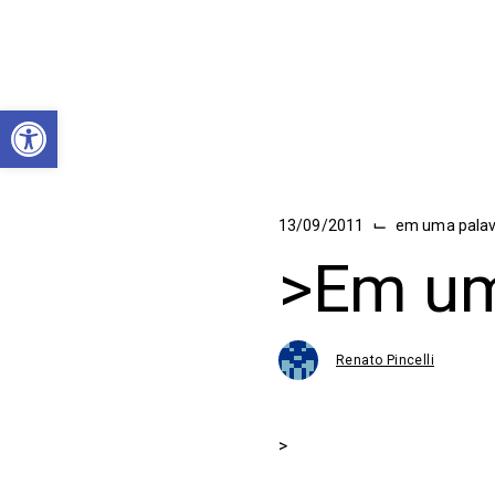
Abrir a barra de ferramentas
⌙
13/09/2011
em uma pala
>Em um
Renato Pincelli
>