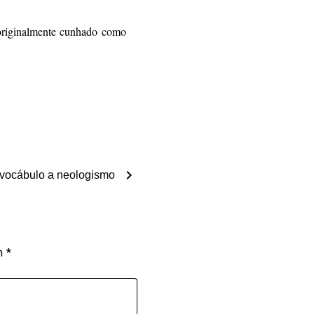
originalmente cunhado como
chevron_right
vocábulo a neologismo
om
*