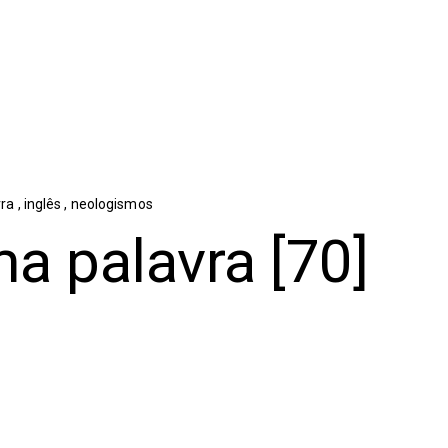
vra
,
inglês
,
neologismos
a palavra [70]