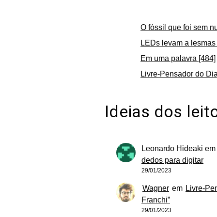
O fóssil que foi sem n
LEDs levam a lesmas 
Em uma palavra [484]
Livre-Pensador do Dia
Ideias dos leit
Leonardo Hideaki
e
dedos para digitar
29/01/2023
Wagner
em
Livre-Pe
Franchi”
29/01/2023