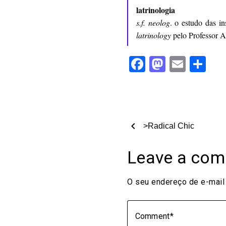
latrinologia
s.f. neolog
. o estudo das i
latrinology
pelo Professor 
Facebook
Mastod
Email
Sh
chevron_left
>Radical Chic
Leave a co
O seu endereço de e-mail 
Comment