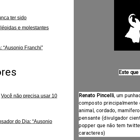
unca ter sido
lépidas e molestantes
: “Ausonio Franchi”
ores
Este que
Renato Pincelli
, um punha
m
Você não precisa usar 10
composto principalmente 
animal, cordado, mamífero
pensante (divulgador cientí
nsador do Dia: “Ausonio
popper que não tem twitte
caracteres)