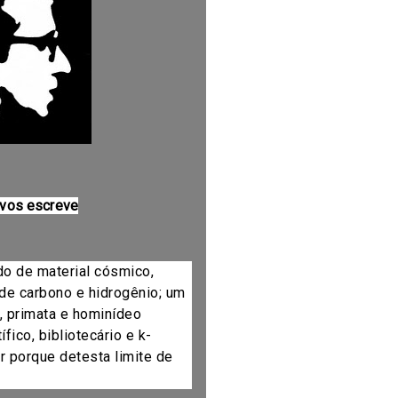
 vos escreve
do de material cósmico,
de carbono e hidrogênio; um
, primata e hominídeo
fico, bibliotecário e k-
r porque detesta limite de