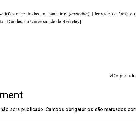
nscrições encontradas em banheiros (
latrinália
). [derivado de
latrina
; 
Alan Dundes, da Universidade de Berkeley]
on
are
>De pseudo
mment
não será publicado.
Campos obrigatórios são marcados c