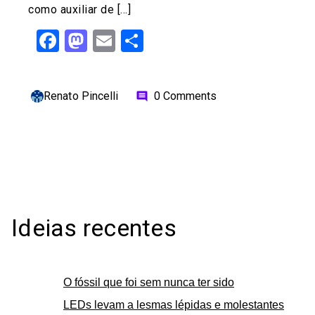
como auxiliar de […]
Facebook
Mastodon
Email
Share
Renato Pincelli
0 Comments
comment
Ideias recentes
O fóssil que foi sem nunca ter sido
LEDs levam a lesmas lépidas e molestantes