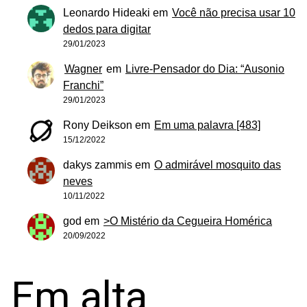
Leonardo Hideaki
em
Você não precisa usar 10
dedos para digitar
29/01/2023
Wagner
em
Livre-Pensador do Dia: “Ausonio
Franchi”
29/01/2023
Rony Deikson
em
Em uma palavra [483]
15/12/2022
dakys zammis
em
O admirável mosquito das
neves
10/11/2022
god
em
>O Mistério da Cegueira Homérica
20/09/2022
Em alta