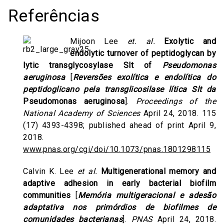
Referências
Mijoon Lee
et. al.
Exolytic and
endolytic turnover of peptidoglycan by
lytic transglycosylase Slt of
Pseudomonas
aeruginosa
[
Reversões exolítica e endolítica do
peptidoglicano pela transglicosilase lítica Slt da
Pseudomonas aeruginosa
].
Proceedings of the
National Academy of Sciences
April 24, 2018. 115
(17) 4393-4398; published ahead of print April 9,
2018.
www.pnas.org/cgi/doi/10.1073/pnas.1801298115
Calvin K. Lee
et al.
Multigenerational memory and
adaptive adhesion in early bacterial biofilm
communities
[
Memória multigeracional e adesão
adaptativa nos primórdios de biofilmes de
comunidades bacterianas
].
PNAS
April 24, 2018.