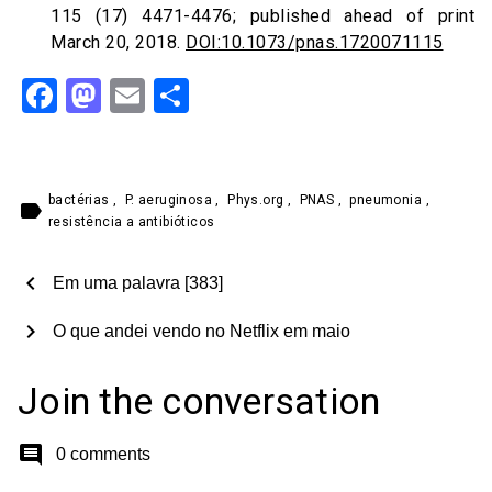
115 (17) 4471-4476; published ahead of print
March 20, 2018.
DOI:10.1073/pnas.1720071115
Facebook
Mastodon
Email
Share
bactérias
,
P. aeruginosa
,
Phys.org
,
PNAS
,
pneumonia
,
label
resistência a antibióticos
chevron_left
Em uma palavra [383]
chevron_right
O que andei vendo no Netflix em maio
Join the conversation
comment
0 comments