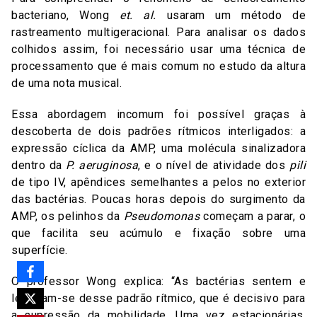
bacteriano, Wong
et. al.
usaram um método de
rastreamento multigeracional. Para analisar os dados
colhidos assim, foi necessário usar uma técnica de
processamento que é mais comum no estudo da altura
de uma nota musical.
Essa abordagem incomum foi possível graças à
descoberta de dois padrões rítmicos interligados: a
expressão cíclica da AMP, uma molécula sinalizadora
dentro da
P. aeruginosa
, e o nível de atividade dos
pili
de tipo IV, apêndices semelhantes a pelos no exterior
das bactérias. Poucas horas depois do surgimento da
AMP, os pelinhos da
Pseudomonas
começam a parar, o
que facilita seu acúmulo e fixação sobre uma
superfície.
O professor Wong explica: “As bactérias sentem e
lembram-se desse padrão rítmico, que é decisivo para
a supressão da mobilidade. Uma vez estacionárias,