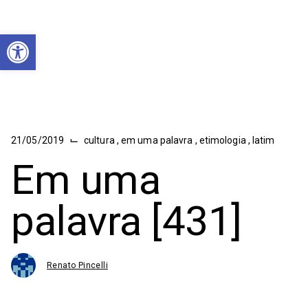
Abrir a barra de ferramentas
⌙
21/05/2019
cultura
,
em uma palavra
,
etimologia
,
latim
Em uma
palavra [431]
Renato Pincelli