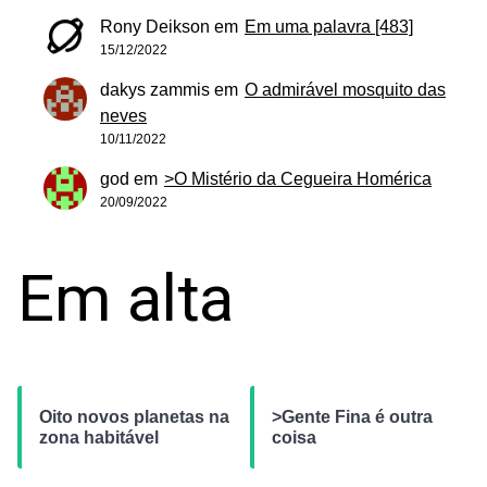
Rony Deikson
em
Em uma palavra [483]
15/12/2022
dakys zammis
em
O admirável mosquito das
neves
10/11/2022
god
em
>O Mistério da Cegueira Homérica
20/09/2022
Em alta
Oito novos planetas na
>Gente Fina é outra
zona habitável
coisa