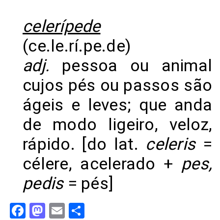
celerípede
(ce.le.rí.pe.de)
adj.
pessoa ou animal
cujos pés ou passos são
ágeis e leves; que anda
de modo ligeiro, veloz,
rápido. [do lat.
celeris
=
célere, acelerado +
pes,
pedis
= pés]
Facebook
Mastodon
Email
Share