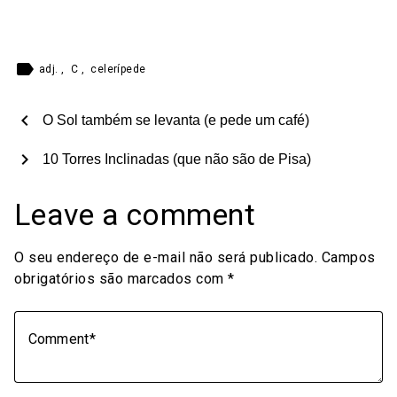
label
adj.
,
C
,
celerípede
chevron_left
O Sol também se levanta (e pede um café)
chevron_right
10 Torres Inclinadas (que não são de Pisa)
Leave a comment
O seu endereço de e-mail não será publicado.
Campos
obrigatórios são marcados com
*
Comment