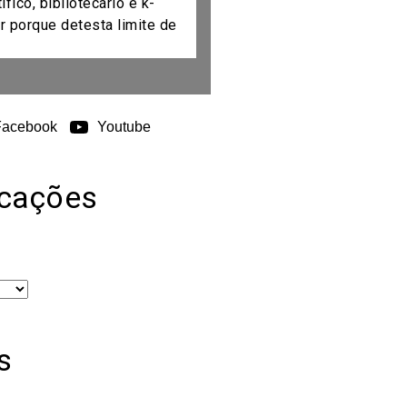
fico, bibliotecário e k-
r porque detesta limite de
Facebook
Youtube
icações
s