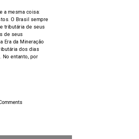
e a mesma coisa:
tos. O Brasil sempre
e tributária de seus
os de seus
da Era da Mineração
ibutária dos dias
. No entanto, por
on
l
hare
 Comments