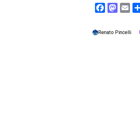
Facebo
Mast
Em
Renato Pincelli
c