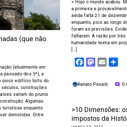
> Hoje o mundo acabou. M
a primeira e provavelment
ainda falta 21 de dezembr
enquanto, pois ao longo d
foram as previsões. Evid
falharam. A razão por trás
inadas (que não
humanidade teima em proj
[…]
Facebook
Mastod
Emai
S
inação (atualmente em
ha passado dos 5º), a
 único edifício torto do
Renato Pincelli
0
comment
 séculos, construções
países saíram do prumo
 construção. Algumas
 turísticas enquanto
>10 Dimensões: os
ser demolidas. Entre
impostos da Histó
janeiro 23, 2011