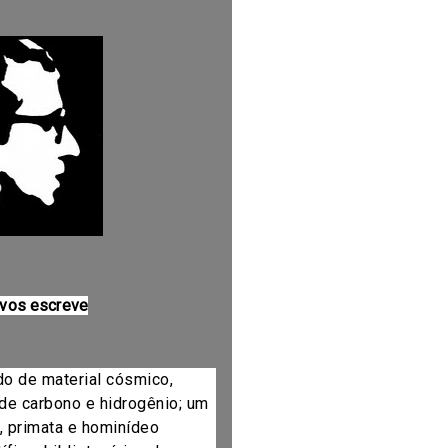
 vos escreve
do de material cósmico,
de carbono e hidrogênio; um
, primata e hominídeo