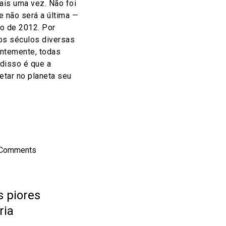
ais uma vez. Não foi
e não será a última —
o de 2012. Por
os séculos diversas
entemente, todas
 disso é que a
etar no planeta seu
on
l
hare
 Comments
 piores
ria