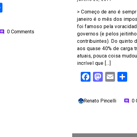
ok
odon
ail
Share
> Começo de ano é sempr
janeiro é o mês dos impos
foi famoso pela voracidad
0 Comments
omment
governos (e pelos jeitinh
contribuintes). Do quinto 
aos quase 40% de carga tr
atuais, pouca coisa mudou
incrível que […]
Facebook
Mastod
Emai
S
Renato Pincelli
0
comment