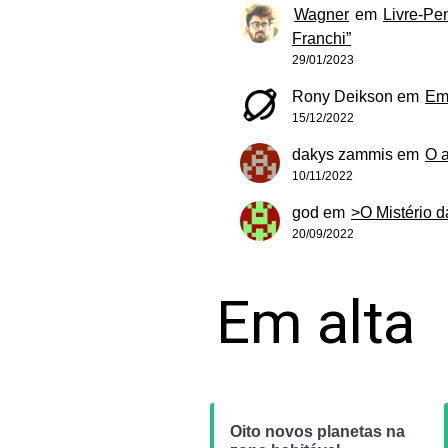
Wagner
em
Livre-Pe
Franchi”
29/01/2023
Rony Deikson
em
Em
15/12/2022
dakys zammis
em
O 
10/11/2022
god
em
>O Mistério 
20/09/2022
Em alta
Oito novos planetas na