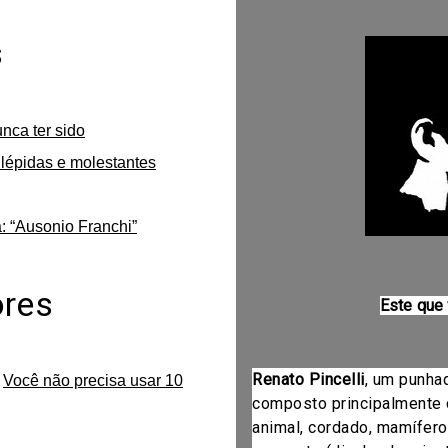
s
unca ter sido
lépidas e molestantes
: “Ausonio Franchi”
ores
Este que
Renato Pincelli
, um punha
m
Você não precisa usar 10
composto principalmente 
animal, cordado, mamífero