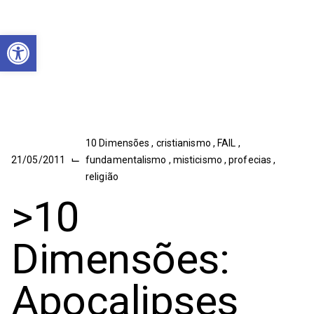
Abrir a barra de ferramentas
10 Dimensões
,
cristianismo
,
FAIL
,
⌙
21/05/2011
fundamentalismo
,
misticismo
,
profecias
,
religião
>10
Dimensões:
Apocalipses