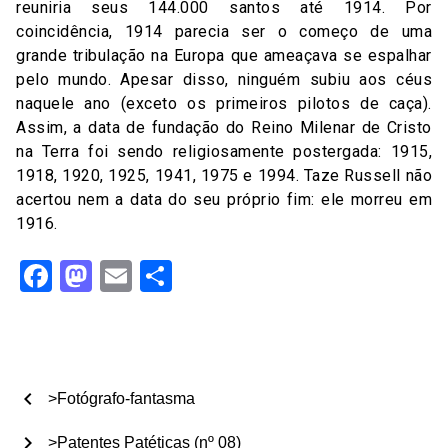
reuniria seus 144.000 santos até 1914. Por
coincidência, 1914 parecia ser o começo de uma
grande tribulação na Europa que ameaçava se espalhar
pelo mundo. Apesar disso, ninguém subiu aos céus
naquele ano (exceto os primeiros pilotos de caça).
Assim, a data de fundação do Reino Milenar de Cristo
na Terra foi sendo religiosamente postergada: 1915,
1918, 1920, 1925, 1941, 1975 e 1994. Taze Russell não
acertou nem a data do seu próprio fim: ele morreu em
1916.
Facebook
Mastodon
Email
Share
chevron_left
>Fotógrafo-fantasma
chevron_right
>Patentes Patéticas (nº 08)