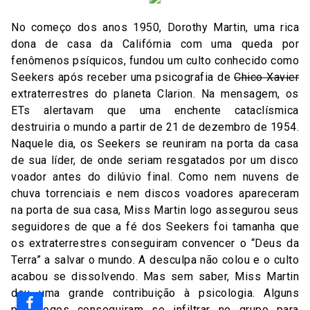
No começo dos anos 1950, Dorothy Martin, uma rica
dona de casa da Califórnia com uma queda por
fenômenos psíquicos, fundou um culto conhecido como
Seekers após receber uma psicografia de
Chico Xavier
extraterrestres do planeta Clarion. Na mensagem, os
ETs alertavam que uma enchente cataclísmica
destruiria o mundo a partir de 21 de dezembro de 1954.
Naquele dia, os Seekers se reuniram na porta da casa
de sua líder, de onde seriam resgatados por um disco
voador antes do dilúvio final. Como nem nuvens de
chuva torrenciais e nem discos voadores apareceram
na porta de sua casa, Miss Martin logo assegurou seus
seguidores de que a fé dos Seekers foi tamanha que
os extraterrestres conseguiram convencer o “Deus da
Terra” a salvar o mundo. A desculpa não colou e o culto
acabou se dissolvendo. Mas sem saber, Miss Martin
deu uma grande contribuição à psicologia. Alguns
psicólogos conseguiram se infiltrar no grupo para