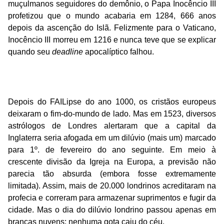
muçulmanos seguidores do demônio, o Papa Inocêncio III
profetizou que o mundo acabaria em 1284, 666 anos
depois da ascenção do Islã. Felizmente para o Vaticano,
Inocêncio III morreu em 1216 e nunca teve que se explicar
quando seu
deadline
apocalíptico falhou.
[6-D] 1º. de fevereiro de 1524
Depois do FAILipse do ano 1000, os cristãos europeus
deixaram o fim-do-mundo de lado. Mas em 1523, diversos
astrólogos de Londres alertaram que a capital da
Inglaterra seria afogada em um dilúvio (mais um) marcado
para 1º. de fevereiro do ano seguinte. Em meio à
crescente divisão da Igreja na Europa, a previsão não
parecia tão absurda (embora fosse extremamente
limitada). Assim, mais de 20.000 londrinos acreditaram na
profecia e correram para armazenar suprimentos e fugir da
cidade. Mas o dia do dilúvio londrino passou apenas em
brancas nuvens: nenhuma gota caiu do céu.