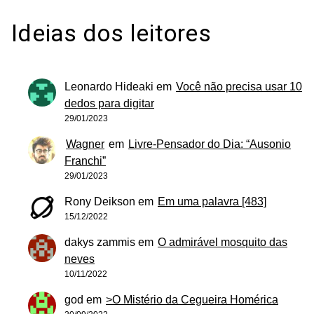
Ideias dos leitores
Leonardo Hideaki
em
Você não precisa usar 10
dedos para digitar
29/01/2023
Wagner
em
Livre-Pensador do Dia: “Ausonio
Franchi”
29/01/2023
Rony Deikson
em
Em uma palavra [483]
15/12/2022
dakys zammis
em
O admirável mosquito das
neves
10/11/2022
god
em
>O Mistério da Cegueira Homérica