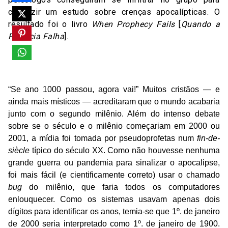
conduzir um estudo sobre crenças apocalípticas. O
resultado foi o livro
When Prophecy Fails
[
Quando a
Profecia Falha
]
.
[2-D] 2000
“Se ano 1000 passou, agora vai!” Muitos cristãos — e
ainda mais místicos — acreditaram que o mundo acabaria
junto com o segundo milênio. Além do intenso debate
sobre se o século e o milênio começariam em 2000 ou
2001, a mídia foi tomada por pseudoprofetas num
fin-de-
siècle
típico do século XX. Como não houvesse nenhuma
grande guerra ou pandemia para sinalizar o apocalipse,
foi mais fácil (e cientificamente correto) usar o chamado
bug
do milênio, que faria todos os computadores
enlouquecer. Como os sistemas usavam apenas dois
dígitos para identificar os anos, temia-se que 1º. de janeiro
de 2000 seria interpretado como 1º. de janeiro de 1900.