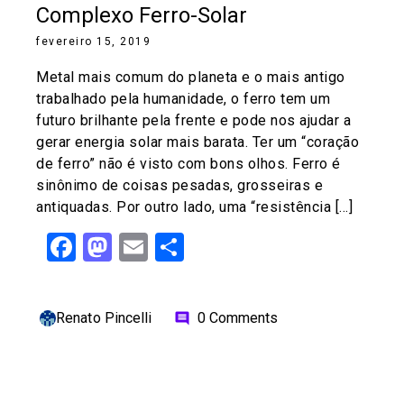
Complexo Ferro-Solar
fevereiro 15, 2019
Metal mais comum do planeta e o mais antigo
trabalhado pela humanidade, o ferro tem um
futuro brilhante pela frente e pode nos ajudar a
gerar energia solar mais barata. Ter um “coração
de ferro” não é visto com bons olhos. Ferro é
sinônimo de coisas pesadas, grosseiras e
antiquadas. Por outro lado, uma “resistência […]
Facebook
Mastodon
Email
Share
Renato Pincelli
0 Comments
comment