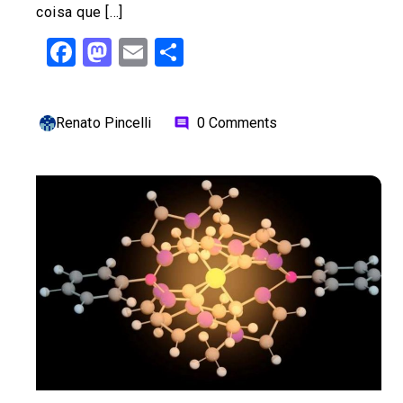
coisa que […]
Facebook
Mastodon
Email
Share
Renato Pincelli
0 Comments
comment