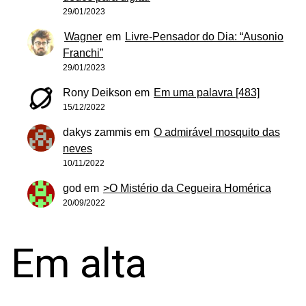
29/01/2023
Wagner
em
Livre-Pensador do Dia: “Ausonio
Franchi”
29/01/2023
Rony Deikson
em
Em uma palavra [483]
15/12/2022
dakys zammis
em
O admirável mosquito das
neves
10/11/2022
god
em
>O Mistério da Cegueira Homérica
20/09/2022
Em alta