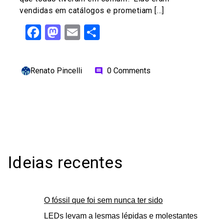
vendidas em catálogos e prometiam […]
Facebook
Mastodon
Email
Share
Renato Pincelli
0 Comments
comment
Ideias recentes
O fóssil que foi sem nunca ter sido
LEDs levam a lesmas lépidas e molestantes