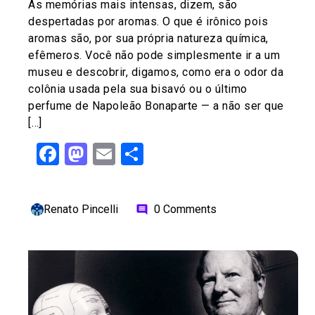
As memórias mais intensas, dizem, são
despertadas por aromas. O que é irônico pois
aromas são, por sua própria natureza química,
efêmeros. Você não pode simplesmente ir a um
museu e descobrir, digamos, como era o odor da
colônia usada pela sua bisavó ou o último
perfume de Napoleão Bonaparte — a não ser que
[…]
Facebook
Mastodon
Email
Share
Renato Pincelli
0 Comments
comment