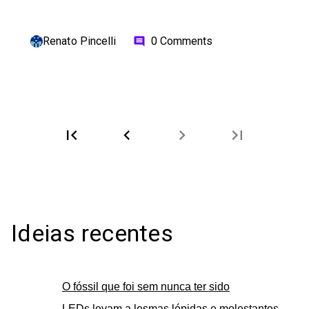
Renato Pincelli
0 Comments
comment
first_page
chevron_left
chevron_right
last_page
Ideias recentes
O fóssil que foi sem nunca ter sido
LEDs levam a lesmas lépidas e molestantes