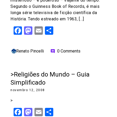
misterioso – e poderoso – viajante do tempo.
Segundo o Guinness Book of Records, é mais
longa série televisiva de ficção científica da
História. Tendo estreado em 1963, […]
Facebook
Mastodon
Email
Share
Renato Pincelli
0 Comments
comment
>Religiões do Mundo – Guia
Simplificado
novembro 12, 2008
>
Facebook
Mastodon
Email
Share