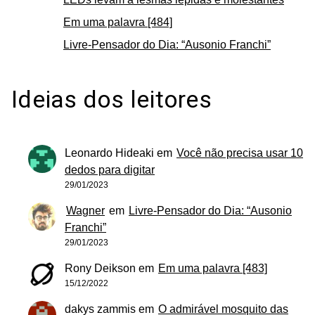
Em uma palavra [484]
Livre-Pensador do Dia: “Ausonio Franchi”
Ideias dos leitores
Leonardo Hideaki
em
Você não precisa usar 10
dedos para digitar
29/01/2023
Wagner
em
Livre-Pensador do Dia: “Ausonio
Franchi”
29/01/2023
Rony Deikson
em
Em uma palavra [483]
15/12/2022
dakys zammis
em
O admirável mosquito das