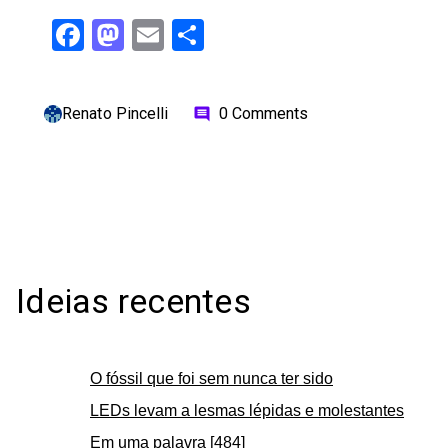
Facebook
Mastodon
Email
Share
Renato Pincelli
0 Comments
comment
Ideias recentes
O fóssil que foi sem nunca ter sido
LEDs levam a lesmas lépidas e molestantes
Em uma palavra [484]