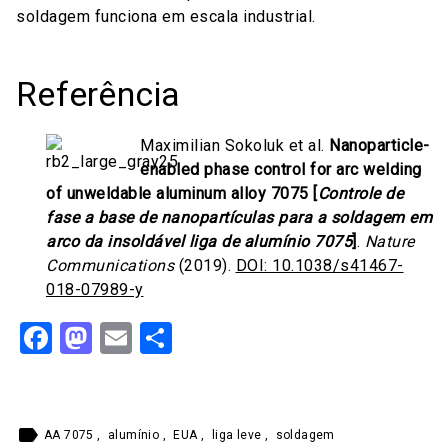
soldagem funciona em escala industrial.
Referência
Maximilian Sokoluk et al.
Nanoparticle-
enabled phase control for arc welding
of unweldable aluminum alloy 7075 [
Controle de
fase a base de nanopartículas para a soldagem em
arco da insoldável liga de alumínio 7075
]
.
Nature
Communications
(2019).
DOI: 10.1038/s41467-
018-07989-y
Facebook
Mastodon
Email
Share
label
AA 7075
,
alumínio
,
EUA
,
liga leve
,
soldagem