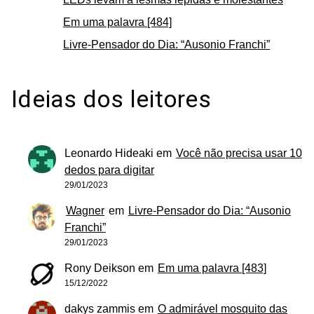
Em uma palavra [484]
Livre-Pensador do Dia: “Ausonio Franchi”
Ideias dos leitores
Leonardo Hideaki
em
Você não precisa usar 10
dedos para digitar
29/01/2023
Wagner
em
Livre-Pensador do Dia: “Ausonio
Franchi”
29/01/2023
Rony Deikson
em
Em uma palavra [483]
15/12/2022
dakys zammis
em
O admirável mosquito das