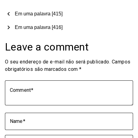
chevron_left
Em uma palavra [415]
chevron_right
Em uma palavra [416]
Leave a comment
O seu endereço de e-mail não será publicado.
Campos
obrigatórios são marcados com
*
Comment
Name