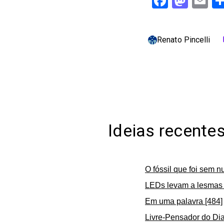
Facebo
Mast
Em
Renato Pincelli
c
Ideias recente
O fóssil que foi sem n
LEDs levam a lesmas 
Em uma palavra [484]
Livre-Pensador do Dia