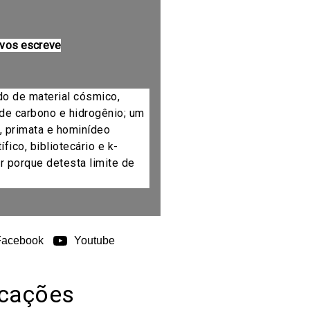
 vos escreve
do de material cósmico,
de carbono e hidrogênio; um
, primata e hominídeo
fico, bibliotecário e k-
r porque detesta limite de
Facebook
Youtube
icações