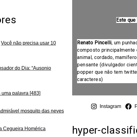
ores
Este que
Renato Pincelli
, um punha
m
Você não precisa usar 10
composto principalmente 
animal, cordado, mamífero
pensante (divulgador cientí
nsador do Dia: “Ausonio
popper que não tem twitte
caracteres)
 uma palavra [483]
Instagram
admirável mosquito das neves
hyper-classif
da Cegueira Homérica