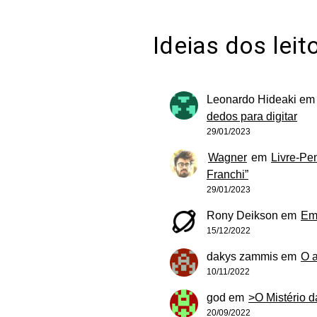
Ideias dos leit
Leonardo Hideaki
e
dedos para digitar
29/01/2023
Wagner
em
Livre-Pe
Franchi”
29/01/2023
Rony Deikson
em
Em
15/12/2022
dakys zammis
em
O 
10/11/2022
god
em
>O Mistério 
20/09/2022