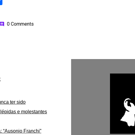
ok
odon
ail
Share
0 Comments
omment
s
unca ter sido
lépidas e molestantes
: “Ausonio Franchi”